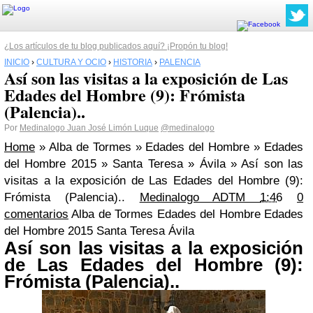
¿Los artículos de tu blog publicados aquí? ¡Propón tu blog!
INICIO
›
CULTURA Y OCIO
›
HISTORIA
›
PALENCIA
Así son las visitas a la exposición de Las
Edades del Hombre (9): Frómista
(Palencia)..
Por
Medinalogo Juan José Limón Luque
@medinalogo
Home
»
Alba de Tormes
»
Edades del Hombre
»
Edades
del Hombre 2015
»
Santa Teresa
»
Ávila
»
Así son las
visitas a la exposición de Las Edades del Hombre (9):
Frómista (Palencia)..
Medinalogo ADTM
1:46
0
comentarios
Alba de Tormes Edades del Hombre Edades
del Hombre 2015 Santa Teresa Ávila
Así son las visitas a la exposición
de Las Edades del Hombre (9):
Frómista (Palencia)..