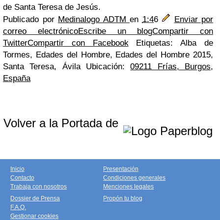
de Santa Teresa de Jesús.
Publicado por
Medinalogo ADTM
en
1:46
Enviar por
correo electrónico
Escribe un blog
Compartir con
Twitter
Compartir con Facebook
Etiquetas: Alba de
Tormes, Edades del Hombre, Edades del Hombre 2015,
Santa Teresa, Ávila
Ubicación:
09211 Frías, Burgos,
España
Volver a la Portada de
Inicio
Presentación
Contacto
Condiciones generales
Trabaja con nosotros
Menciones legales
Dossier de Prensa
Propón tu blog
F.A.Q.
Gestionar cookies