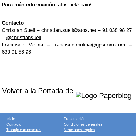
Para más información
:
atos.net/spain/
Contacto
Christian Suell –
christian.suell@atos.net
– 91 038 98 27
–
@christiansuell
Francisco Molina –
francisco.molina@gpscom.com
–
633 01 56 96
Volver a la Portada de
Inicio
Presentación
Contacto
Condiciones generales
Trabaja con nosotros
Menciones legales