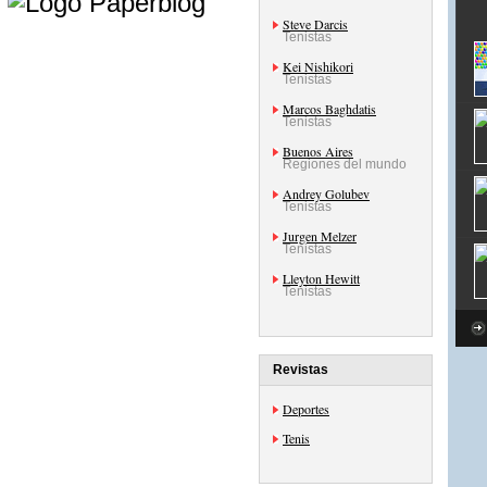
Steve Darcis
Tenistas
Kei Nishikori
Tenistas
Marcos Baghdatis
Tenistas
Buenos Aires
Regiones del mundo
Andrey Golubev
Tenistas
Jurgen Melzer
Tenistas
Lleyton Hewitt
Tenistas
Revistas
Deportes
Tenis