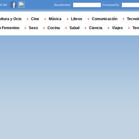
s en
Seudónimo
Contraseña
ltura y Ocio
Cine
Música
Libros
Comunicación
Tecnol
n Femenino
Sexo
Cocina
Salud
Ciencia
Viajes
Ten