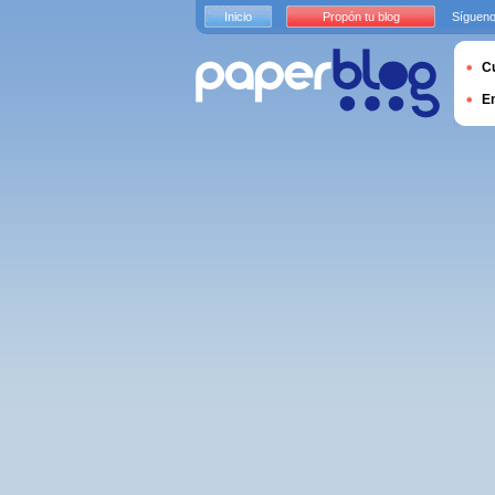
Inicio
Propón tu blog
Sígueno
Cu
E