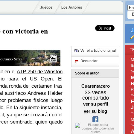
Juegos
Los Autores
con victoria en
T
Ver el artículo original
M
Denunciar
I
t en el
ATP 250 de Winston
Ju
Sobre el autor
M
orio para el US Open. El
R
da ronda del certamen tras
Cuarentacero
R
33
veces
al austríaco Andreas Haider
Ra
compartido
por problemas físicos luego
F
ver su perfil
J
o. En la siguiente instancia,
ver su blog
Cr
il, ya que se cruzará con el
M
ercer sembrado, quien quedó
Fe
A