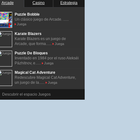
Arcade
Casino
Estrategia
Puzzle Bobble
Un clásico juego de Arcade. ......
Juega
Karate Blazers
Karate Blazers es un juego de
Arcade, que forma......
Juega
Puzzle De Bloques
Inventado en 1984 por el ruso Alekséi
Pázhitnov, e......
Juega
Magical Cat Adventure
Redescubre Magical Cat Adventure,
un juego de la......
Juega
Descubrir el espacio Juegos