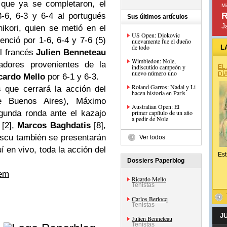
 que ya se completaron, el
Mi
R
-6, 6-3 y 6-4 al portugués
Sus últimos artículos
J
hikori, quien se metió en el
US Open: Djokovic
venció por 1-6, 6-4 y 7-6 (5)
nuevamente fue el dueño
de todo
L
el francés
Julien Benneteau
Wimbledon: Nole,
dores provenientes de la
indiscutido campeón y
EL
nuevo número uno
DÍ
cardo Mello
por 6-1 y 6-3.
Roland Garros: Nadal y Li
 que cerrará la acción del
hacen historia en París
e Buenos Aires), Máximo
Australian Open: El
gunda ronda ante el kazajo
primer capítulo de un año
a pedir de Nole
[2],
Marcos Baghdatis
[8],
scu también se presentarán
Ver todos
í en vivo, toda la acción del
Est
Dossiers Paperblog
lem
Ricardo Mello
Tenistas
Carlos Berlocq
Tenistas
J
e
Julien Benneteau
Tenistas