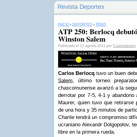
Revista Deportes
INICIO
›
DEPORTES
›
TENIS
ATP 250: Berlocq debutó 
Winston Salem
Publicado el 22 agosto 2011 por
Cuarentacero
Carlos Berlocq
tuvo un buen debu
Salem
, último torneo preparat
chascomunense avanzó a la segun
derrotar por 7-5, 4-1 y abandono 
Maurer, quien tuvo que retirarse 
de una hora y 35 minutos de partid
Charlie
tendrá un compromiso difíc
ucraniano Alexandr Dolgopolov, t
libre en la primera rueda.