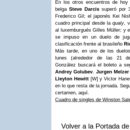
En los otros encuentros de hoy
belga
Steve Darcis
superó por 3
Frederico Gil; el japonés Kei Nis
cuadro principal desde la
qualy
, 
al luxemburgués Gilles Müller; y 
se impuso en un duelo de juga
clasificación frente al brasileño
Ri
Más tarde, en uno de los duelos
lunes (alrededor de las 21 d
González buscará el boleto a se
Andrey Golubev
.
Jurgen Melzer
Lleyton Hewitt
[W] y Victor Hane
en lo que resta de la jornada. Segu
certamen, aquí.
Cuadro de singles de Winston Sa
Volver a la Portada d