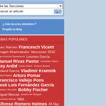
¿ Aún no eres miembro ?
Propón tu blog
EMAS POPULARES
Francesch Vicent
arc Narciso
bragim Khamrakulov
Vancouver 2010
Leontxo García
an Antonio Samaranch
anuel Rivas Pastor
Australian Open
ey Ardid
Carlos Sainz
Jenson Button
Vladimir Kramnik
oland Garros
Arturo Pomar
fael Nadal
rancisco Vallejo Pons
osé Luis Fernández García
Bobby Fischer
istiano Ronaldo
iguel Illescas
Jesulín de Ubrique
NBA
rnando Alonso
lfonso Romero Holmes
All Star