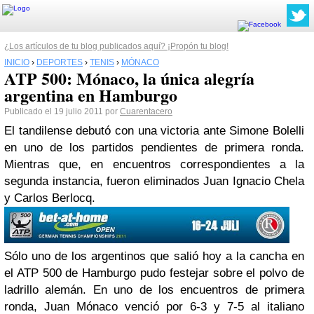
¿Los artículos de tu blog publicados aquí? ¡Propón tu blog!
INICIO
›
DEPORTES
›
TENIS
›
MÓNACO
ATP 500: Mónaco, la única alegría
argentina en Hamburgo
Publicado el 19 julio 2011 por
Cuarentacero
El
tandilense
debutó con una victoria ante
Simone
Bolelli
en uno de los partidos pendientes de primera ronda.
Mientras que, en encuentros correspondientes a la
segunda instancia, fueron eliminados Juan Ignacio
Chela
y Carlos
Berlocq
.
Sólo uno de los argentinos que salió hoy a la cancha en
el
ATP
500 de
Hamburgo
pudo festejar sobre el polvo de
ladrillo alemán. En uno de los encuentros de primera
ronda, Juan
Mónaco
venció por 6-3 y 7-5 al italiano