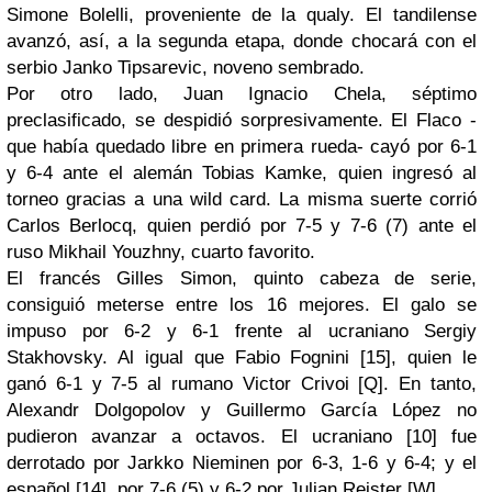
Simone
Bolelli
, proveniente de la
qualy
. El
tandilense
avanzó, así, a la segunda etapa, donde chocará con el
serbio
Janko
Tipsarevic
, noveno sembrado.
Por otro lado, Juan Ignacio
Chela
, séptimo
preclasificado
, se despidió
sorpresivamente
. El
Flaco
-
que había quedado libre en primera rueda- cayó por 6-1
y 6-4 ante el alemán
Tobias
Kamke
, quien ingresó al
torneo gracias a una
wild
card
. La misma suerte corrió
Carlos
Berlocq
, quien perdió por 7-5 y 7-6 (7) ante el
ruso
Mikhail
Youzhny
, cuarto favorito.
El francés
Gilles
Simon
, quinto cabeza de serie,
consiguió meterse entre los 16 mejores. El
galo
se
impuso por 6-2 y 6-1 frente al
ucraniano
Sergiy
Stakhovsky
. Al igual que
Fabio
Fognini
[15], quien le
ganó 6-1 y 7-5 al rumano
Victor
Crivoi
[Q]. En tanto,
Alexandr
Dolgopolov
y Guillermo
García
López
no
pudieron avanzar a octavos. El
ucraniano
[10] fue
derrotado por
Jarkko
Nieminen
por 6-3, 1-6 y 6-4; y el
español [14], por 7-6 (5) y 6-2 por
Julian
Reister
[W].