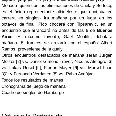
Mónaco
-quien con las
eliminaciones
de
Chela
y
Berlocq
,
es el único
representante
albiceleste
que continúa en
carrera en singles- irá mañana por un lugar en los
octavos de final.
Pico
chocará con
Tipsarevic
, en un
encuentro que arrancará no antes de las 9 de
Buenos
Aires
. El máximo favorito,
Gael
Monfils
, debutará
mañana. El francés se cruzará con el español
Albert
Ramos, proveniente de la
qualy
.
Otros encuentros destacados de mañana serán
Jurgen
Melzer
[2]
vs
.
Daniel
Gimeno
Traver
; Nicolás Almagro [3]
vs
.
Lukas
Rosol
[L];
Florian
Mayer
[6]
vs
.
Marsel
Ilhan
[Q]; y Fernando
Verdasco
[8]
vs
. Pablo
Andújar
.
Todos los resultados del martes
Cronograma de juego de mañana
Cuadro de singles de
Hamburgo