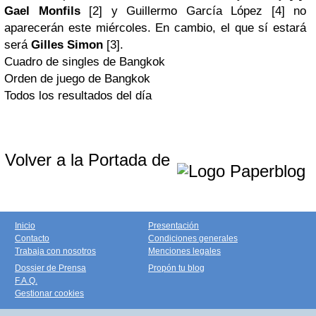
Gael Monfils
[2] y Guillermo García López [4] no
aparecerán este miércoles. En cambio, el que sí estará
será
Gilles Simon
[3].
Cuadro de singles de Bangkok
Orden de juego de Bangkok
Todos los resultados del día
Volver a la Portada de
Inicio
Presentación
Contacto
Condiciones generales
Trabaja con nosotros
Menciones legales
Dossier de Prensa
Propón tu blog
F.A.Q.
Gestionar cookies