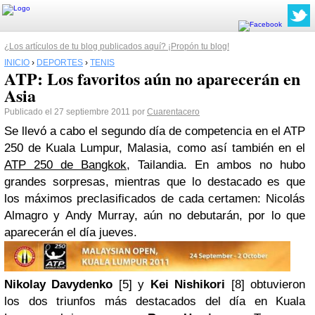
¿Los artículos de tu blog publicados aquí? ¡Propón tu blog!
INICIO
›
DEPORTES
›
TENIS
ATP: Los favoritos aún no aparecerán en
Asia
Publicado el 27 septiembre 2011 por
Cuarentacero
Se llevó a cabo el segundo día de competencia en el ATP
250 de Kuala Lumpur, Malasia, como así también en el
ATP 250 de Bangkok
, Tailandia. En ambos no hubo
grandes sorpresas, mientras que lo destacado es que
los máximos preclasificados de cada certamen: Nicolás
Almagro y Andy Murray, aún no debutarán, por lo que
aparecerán el día jueves.
Nikolay Davydenko
[5] y
Kei Nishikori
[8] obtuvieron
los dos triunfos más destacados del día en Kuala