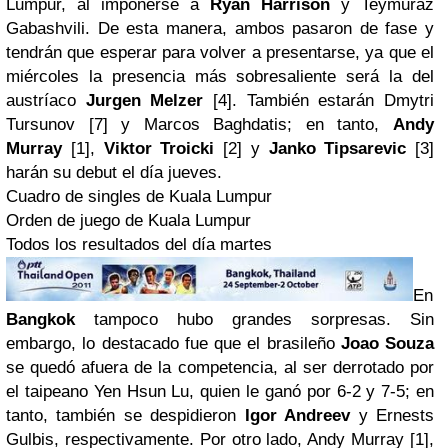
Lumpur, al imponerse a
Ryan Harrison
y Teymuraz
Gabashvili. De esta manera, ambos pasaron de fase y
tendrán que esperar para volver a presentarse, ya que el
miércoles la presencia más sobresaliente será la del
austríaco
Jurgen Melzer
[4]. También estarán Dmytri
Tursunov [7] y Marcos Baghdatis; en tanto,
Andy
Murray
[1],
Viktor Troicki
[2] y
Janko Tipsarevic
[3]
harán su debut el día jueves.
Cuadro de singles de Kuala Lumpur
Orden de juego de Kuala Lumpur
Todos los resultados del día martes
En
Bangkok
tampoco hubo grandes sorpresas. Sin
embargo, lo destacado fue que el brasileño
Joao Souza
se quedó afuera de la competencia, al ser derrotado por
el taipeano Yen Hsun Lu, quien le ganó por 6-2 y 7-5; en
tanto, también se despidieron
Igor Andreev
y Ernests
Gulbis, respectivamente. Por otro lado, Andy Murray [1],