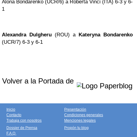
Alona Bondarenko (UCR/6) a Roberta Vinci (ITA) 6-3 y 6-
1
Alexandra Dulgheru
(ROU) a
Kateryna Bondarenko
(UCR/7) 6-3 y 6-1
Volver a la Portada de
Inicio
Presentación
Contacto
Condiciones generales
Trabaja con nosotros
Menciones legales
Dossier de Prensa
Propón tu blog
F.A.Q.