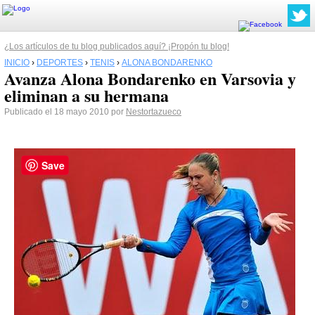
¿Los artículos de tu blog publicados aquí? ¡Propón tu blog!
INICIO
›
DEPORTES
›
TENIS
›
ALONA BONDARENKO
Avanza Alona Bondarenko en Varsovia y
eliminan a su hermana
Publicado el 18 mayo 2010 por
Nestortazueco
Save