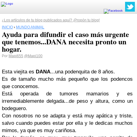
¿Los artículos de tu blog publicados aquí? ¡Propón tu blog!
INICIO
›
MUNDO ANIMAL
Ayuda para difundir el caso más urgente
que tenemos...DANA necesita pronto un
hogar.
Por
Mapi655
@Mapi100
Esta viejita es
DANA
...una podenquita de 8 años.
Es de tamaño mucho más pequeño que los podencos
que conocemos.
Está operada de tumores mamarios y es
irremediablemente delgada...de peso y altura, como un
bodeguero.
Con nosotros no se adapta y está muy apática y triste,
salvo cuando puedes estar por ella y le dedicas muchos
mimos, ya que es muy cariñosa.