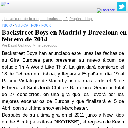
¿Los artículos de tu blog publicados aquí? ¡Propón tu blog!
INICIO
›
MÚSICA
›
POP / ROCK
Backstreet Boys en Madrid y Barcelona en
febrero de 2014
Por
David Gallardo
@mercadeopop
Backstreet Boys han anunciado este lunes las fechas de
su Gira Europea para presentar su nuevo álbum de
estudio 'In A World Like This'. La gira dará comienzo el
18 de Febrero en Lisboa, y llegará a España el día 19 al
Palacio Vistalegre de Madrid y un día más tarde, el 20 de
Febrero, al
Sant Jordi
Club de Barcelona. Serán un total
de 27 conciertos, en una gira que les llevará por los
mejores escenarios de Europa y que finalizará el 5 de
Abril con su último show en Manchester.
Después de su última gira en el 2011 junto a New Kids
on the Block (la exitosa 'NKOTBSB'), el regreso de Kevin