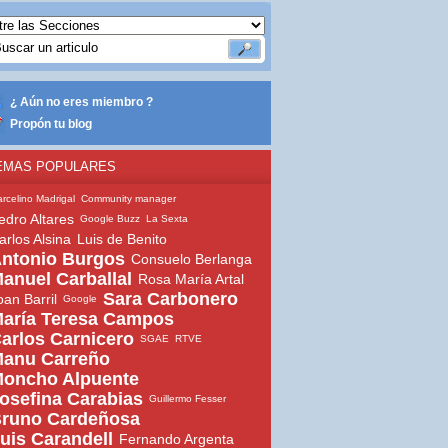
¿ Aún no eres miembro ?
Propón tu blog
EMAS POPULARES
rcelino Madrigal
Community manager
edro Altares
Google Buzz
La Sexta
arlos Alsina
Luis de Benito
ntonio Burgos
Consuelo Berlanga
anuel Carballal
Rosa María Artal
Sara Carbonero
oan Barril
Google
aría Teresa Campos
arlos Carnicero
SGAE
RTVE
anu Carreño
oncho Alpuente
osefina Carabias
Guillermo Fesser
runo Cardeñosa
uis Carandell
Fernando Argenta