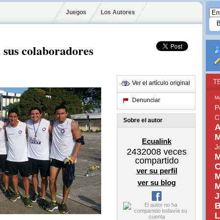
Juegos
Los Autores
 sus colaboradores
T
Ver el artículo original
Ma
Denunciar
P
C
Sobre el autor
A
M
Ecualink
J
2432008
veces
M
compartido
C
ver su perfil
M
ver su blog
M
J
B
L