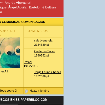
Andrés Aberasturi
ekia
iguel Ángel Aguilar
Bartolomé Beltrán
ad
A COMUNIDAD COMUNICACIÓN
 AUTOR DEL
TOP MIEMBROS
A
saludyenergia
2134539 pt
Guillermo Salas
1990952 pt
Rafael
1987503 pt
her A.l.
Jorge Farinós Ibáñez
1852489 pt
Todo sobre él
Hazte miembro
UEGOS EN ES.PAPERBLOG.COM