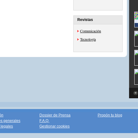
Revistas
Comunicación
Tecnología
ón
Dossier de Prensa
Propón tu blog
s generales
F.A.Q.
legales
Gestionar cookies