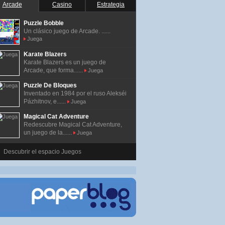
Arcade
Casino
Estrategia
Puzzle Bobble
Un clásico juego de Arcade. ......
Juega
Karate Blazers
Karate Blazers es un juego de
Arcade, que forma......
Juega
Puzzle De Bloques
Inventado en 1984 por el ruso Alekséi
Pázhitnov, e......
Juega
Magical Cat Adventure
Redescubre Magical Cat Adventure,
un juego de la......
Juega
Descubrir el espacio Juegos