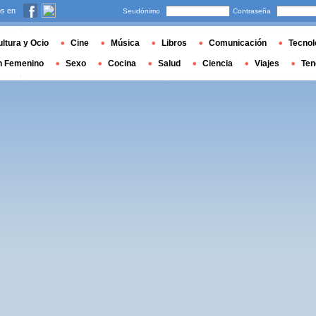
s en
Seudónimo
Contraseña
ltura y Ocio
Cine
Música
Libros
Comunicación
Tecnol
n Femenino
Sexo
Cocina
Salud
Ciencia
Viajes
Ten