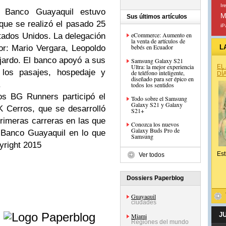
Ir
Banco Guayaquil estuvo
M
Sus últimos artículos
que se realizó el pasado 25
iP
eCommerce: Aumento en
tados Unidos. La delegación
la venta de artículos de
bebés en Ecuador
r: Mario Vergara, Leopoldo
L
ajardo. El banco apoyó a sus
Samsung Galaxy S21
Ultra: la mejor experiencia
EL
n los pasajes, hospedaje y
de teléfono inteligente,
DÍ
diseñado para ser épico en
.
todos los sentidos
los BG Runners participó el
Todo sobre el Samsung
Galaxy S21 y Galaxy
 Cerros, que se desarrolló
S21+
rimeras carreras en las que
Conozca los nuevos
Galaxy Buds Pro de
 Banco Guayaquil en lo que
Samsung
yright 2015
Est
Ver todos
Dossiers Paperblog
Guayaquil
ciudades
e
J
Miami
Regiones del mundo