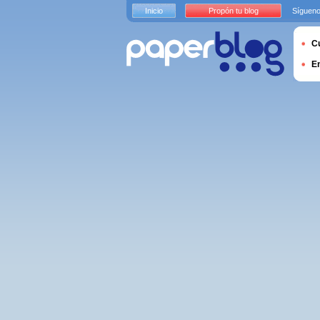
Inicio
Propón tu blog
Sígueno
Cu
E