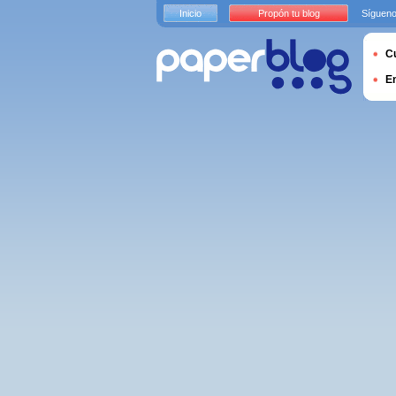
Inicio
Propón tu blog
Sígueno
Cu
E