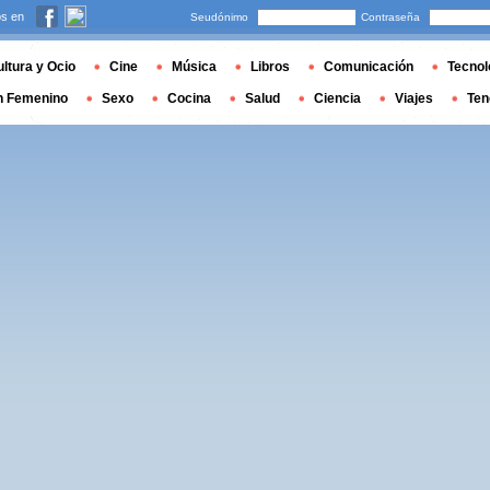
s en
Seudónimo
Contraseña
ltura y Ocio
Cine
Música
Libros
Comunicación
Tecnol
n Femenino
Sexo
Cocina
Salud
Ciencia
Viajes
Ten