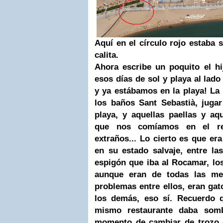
Aquí en el círculo rojo estaba s
calita.
Ahora escribe un poquito el hi
esos días de sol y playa al lad
y ya estábamos en la playa! La
los baños Sant Sebastià, jugar
playa, y aquellas paellas y aq
que nos comíamos en el re
extraños... Lo cierto es que e
en su estado salvaje, entre l
espigón que iba al Rocamar, los
aunque eran de todas las mez
problemas entre ellos, eran gat
los demás, eso sí. Recuerdo 
mismo restaurante daba somb
momento de cambiar de trozo 