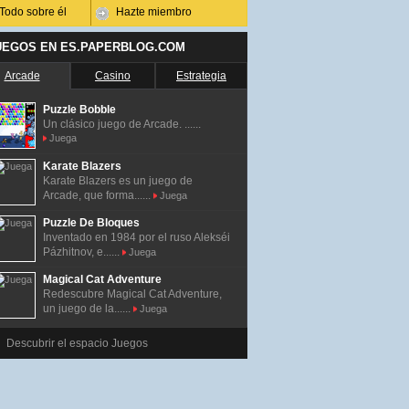
Todo sobre él
Hazte miembro
UEGOS EN ES.PAPERBLOG.COM
Arcade
Casino
Estrategia
Puzzle Bobble
Un clásico juego de Arcade. ......
Juega
Karate Blazers
Karate Blazers es un juego de
Arcade, que forma......
Juega
Puzzle De Bloques
Inventado en 1984 por el ruso Alekséi
Pázhitnov, e......
Juega
Magical Cat Adventure
Redescubre Magical Cat Adventure,
un juego de la......
Juega
Descubrir el espacio Juegos