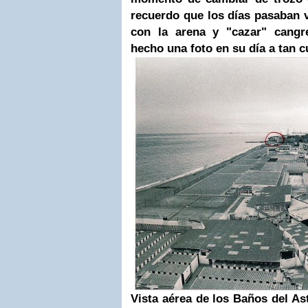
recuerdo que los días pasaban 
con la arena y "cazar" cangr
hecho una foto en su día a tan c
Vista aérea de los Baños del Ast