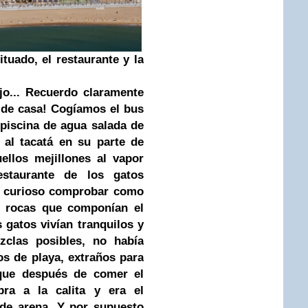
ituado, el restaurante y la
jo... Recuerdo claramente
o de casa! Cogíamos el bus
 piscina de agua salada de
 al tacatá en su parte de
uellos mejillones al vapor
staurante de los gatos
ra curioso comprobar como
as rocas que componían el
 gatos vivían tranquilos y
clas posibles, no había
os de playa, extraños para
que después de comer el
ra a la calita y era el
de arena. Y por supuesto