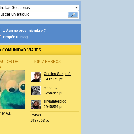
¿ Aún no eres miembro ?
Propón tu blog
A COMUNIDAD VIAJES
 AUTOR DEL
TOP MIEMBROS
A
Cristina Sanjosé
3902175 pt
sepelaci
3268367 pt
silviainterblog
2945856 pt
her A.l.
Rafael
1987503 pt