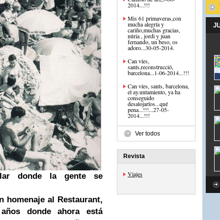
2014...!!!
Mis 61 primaveras,con
mucha alegría y
J
cariño,muchas gracias,
núria , jordi y juan
fernando, un beso, os
adoro...30-05-2014.
Can víes,
sants,reconstrucció,
barcelona...1-06-2014...!!!
Can víes, sants, barcelona,
el ay.untamiento, ya ha
conseguido
desalojarlos...qué
pena...!!!...27-05-
2014...!!!
Ver todos
Revista
Viajes
ular donde la gente se
n homenaje al Restaurant,
 años donde ahora está