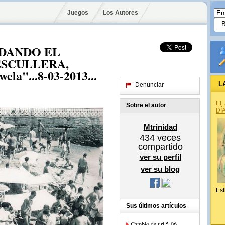
Juegos
Los Autores
DANDO EL
ESCULLERA,
a"...8-03-2013...
L
Denunciar
EL
Sobre el autor
DÍ
Mtrinidad
434
veces
compartido
ver su perfil
ver su blog
Est
Sus últimos artículos
Cambio de url,5-06-