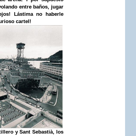
volando entre baños, jugar
ejos! Lástima no haberle
urioso cartel!
illero y Sant Sebastià, los