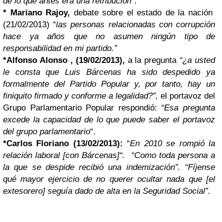
de lo que antes era una retribución
“.
*
Mariano Rajoy,
debate sobre el estado de la nación
(21/02/2013) “
las personas relacionadas con corrupción
hace ya años que no asumen ningún tipo de
responsabilidad en mi partido.”
*
Alfonso Alonso , (19/02/2013),
a la pregunta
“¿a usted
le consta que Luis Bárcenas ha sido despedido ya
formalmente del Partido Popular y, por tanto, hay un
finiquito firmado y conforme a legalidad?”,
el portavoz del
Grupo Parlamentario Popular respondió:
“Esa pregunta
excede la capacidad de lo que puede saber el portavoz
del grupo parlamentario
“.
*
Carlos Floriano (13/02/2013):
“
En 2010 se rompió la
relación laboral [con Bárcenas]“. “Como toda persona a
la que se despide recibió una indemización”. “Fíjense
qué mayor ejercicio de no querer ocultar nada que [el
extesorero] seguía dado de alta en la Seguridad Social”.