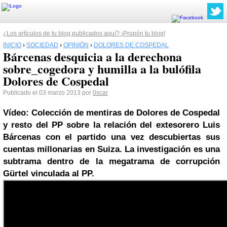
¿Los artículos de tu blog publicados aquí? ¡Propón tu blog!
INICIO
›
SOCIEDAD
›
OPINIÓN
›
DOLORES DE COSPEDAL
Bárcenas desquicia a la derechona
sobre_cogedora y humilla a la bulófila
Dolores de Cospedal
Publicado el 03 marzo 2013 por
0scar
Vídeo: Colección de mentiras de
Dolores de Cospedal
y resto del
PP
sobre la relación del extesorero Luis
Bárcenas con el partido una vez descubiertas sus
cuentas millonarias en Suiza. La investigación es una
subtrama dentro de la megatrama de corrupción
Gürtel vinculada al PP.