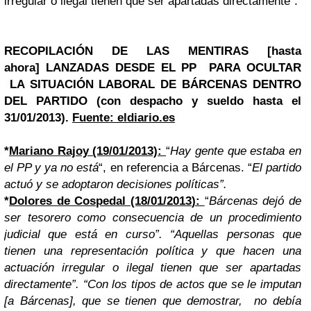
irregular o ilegal tienen que ser apartadas directamente”.
RECOPILACIÓN DE LAS MENTIRAS
[hasta
ahora]
LANZADAS DESDE EL PP PARA OCULTAR
LA SITUACIÓN LABORAL DE BÁRCENAS DENTRO
DEL PARTIDO
(con despacho y sueldo hasta el
31/01/2013).
Fuente: eldiario.es
*
Mariano Rajoy (19/01/2013):
“
Hay gente que estaba en
el PP y ya no está
“, en referencia a Bárcenas. “
El partido
actuó y se adoptaron decisiones políticas”.
*
Dolores de Cospedal (18/01/2013
):
“
Bárcenas dejó de
ser tesorero como consecuencia de un procedimiento
judicial que está en curso”. “Aquellas personas que
tienen una representación política y que hacen una
actuación irregular o ilegal tienen que ser apartadas
directamente”. “Con los tipos de actos que se le imputan
[a Bárcenas], que se tienen que demostrar, no debía