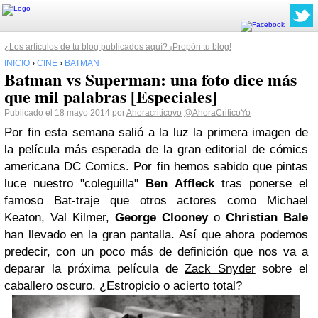
¿Los artículos de tu blog publicados aquí? ¡Propón tu blog!
INICIO
›
CINE
›
BATMAN
Batman vs Superman: una foto dice más
que mil palabras [Especiales]
Publicado el 18 mayo 2014 por
Ahoracriticoyo
@AhoraCriticoYo
Por fin esta semana salió a la luz la primera imagen de
la película más esperada de la gran editorial de cómics
americana DC Comics. Por fin hemos sabido que pintas
luce nuestro "coleguilla"
Ben Affleck
tras ponerse el
famoso Bat-traje que otros actores como Michael
Keaton, Val Kilmer,
George Clooney
o
Christian Bale
han llevado en la gran pantalla. Así que ahora podemos
predecir, con un poco más de definición que nos va a
deparar la próxima película de
Zack Snyder
sobre el
caballero oscuro. ¿Estropicio o acierto total?