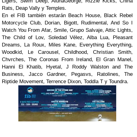
Ligers, Swim Deep, AlunaGeorge, Rizzle Kicks, China
Rats, Deap Vally y Temples.
En el FIB también estarán Beach House, Black Rebel
Motorcycle Club, Dorian, Bigott, Rudimental, And So I
Watch You From Afar, Smile, Grupo Salvaje, Attic Lights,
The Child of Lov, Soledad Vélez, Alba Lua, Pleasant
Dreams, La Roux, Miles Kane, Everything Everything,
Woodkid, Le Carousel, Childhood, Christian Smith,
Chvrches, The Coronas From Ireland, El Gran Manel,
Hanni El Khatib, Hyetal, J Roddy Walston and The
Business, Jacco Gardner, Pegasvs, Ratolines, The
Riptide Movement, Terrence Dixon, Toddla T y Toundra.