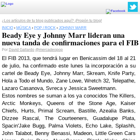
¿Los artículos de tu blog publicados aquí? ¡Propón tu blog!
INICIO
›
MÚSICA
›
POP / ROCK
›
JOHNNY MARR
Beady Eye y Johnny Marr lideran una
nueva tanda de confirmaciones para el FIB
Por
David Gallardo
@mercadeopop
El FIB 2013, que tendrá lugar en Benicassim del 18 al 21
de julio, ha confirmado este lunes la incorporación a su
cartel de Beady Eye, Johnny Marr, Skream, Knife Party,
Hola a Todo el Mundo, Zane Lowe, Wretch 32, Telepathe,
Lazaro Casanova, Svreca y Jessica Sweetmann.
Estos nombres se suman a los ya conocidos The Killers,
Arctic Monkeys, Queens of the Stone Age, Kaiser
Chiefs, Hurts, Primal Scream, Bastille, Azealia Banks,
Dizzee Rascal, The Courteeners, Guadalupe Plata,
Spacin'Jake Bugg, Palma Violets, Echo Lake, Splashh,
John Talabot, Benny Benassi, Madeon, Little Green Cars