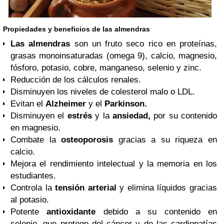
Propiedades y beneficios de las almendras
Las almendras
son un fruto seco rico en proteínas,
grasas monoinsaturadas (omega 9), calcio, magnesio,
fósforo, potasio, cobre, manganeso, selenio y zinc.
Reducción de los cálculos renales.
Disminuyen los niveles de colesterol malo o LDL.
Evitan el
Alzheimer
y el
Parkinson.
Disminuyen el
estrés
y la
ansiedad,
por su contenido
en magnesio.
Combate la
osteoporosis
gracias a su riqueza en
calcio.
Mejora el rendimiento intelectual y la memoria en los
estudiantes.
Controla la
tensión arterial
y elimina líquidos gracias
al potasio.
Potente
antioxidante
debido a su contenido en
selenio, que protege del cáncer y de las cardiopatías