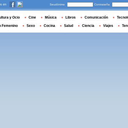
s en
Seudónimo
Contraseña
ltura y Ocio
Cine
Música
Libros
Comunicación
Tecnol
n Femenino
Sexo
Cocina
Salud
Ciencia
Viajes
Ten