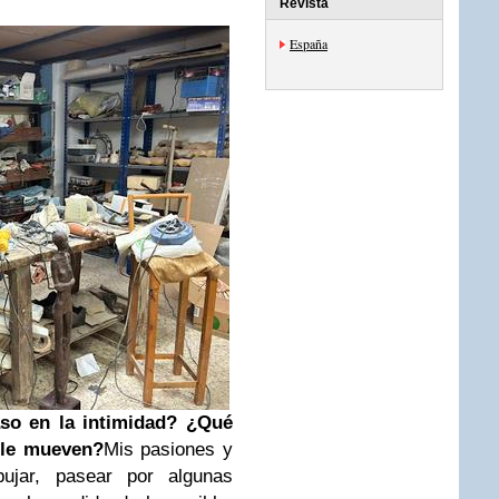
Revista
España
so en la intimidad? ¿Qué
 le mueven?
Mis pasiones y
bujar, pasear por algunas