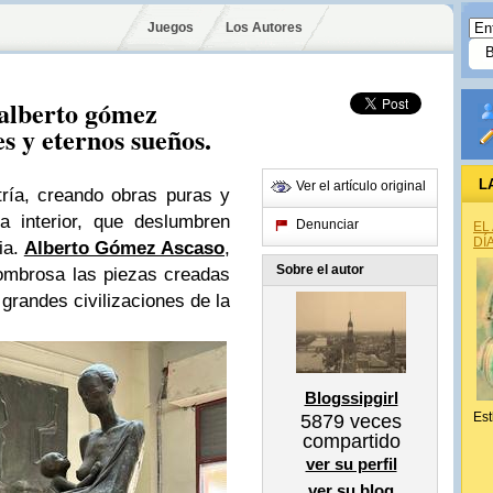
Juegos
Los Autores
 alberto gómez
es y eternos sueños.
L
Ver el artículo original
tría, creando obras puras y
a interior, que deslumbren
Denunciar
EL
DÍ
ia.
Alberto Gómez Ascaso
,
Sobre el autor
ombrosa las piezas creadas
s grandes civilizaciones de la
Blogssipgirl
Est
5879
veces
compartido
ver su perfil
ver su blog