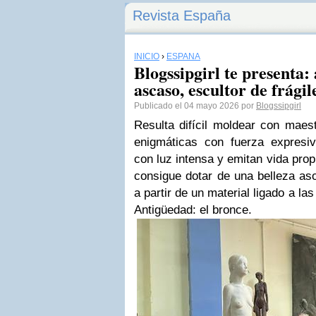
Revista España
INICIO
›
ESPAÑA
Blogssipgirl te presenta:
ascaso, escultor de frágil
Publicado el 04 mayo 2026 por
Blogssipgirl
Resulta difícil moldear con maes
enigmáticas con fuerza expresiv
con luz intensa y emitan vida prop
consigue dotar de una belleza as
a partir de un material ligado a la
Antigüedad: el bronce.