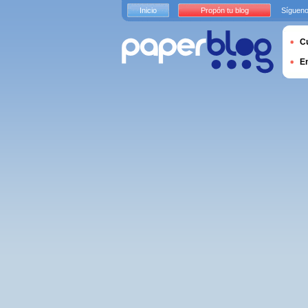
Inicio
Propón tu blog
Sígueno
Cu
E