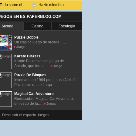
Todo sobre él
Hazte miembro
UEGOS EN ES.PAPERBLOG.COM
Arcade
Casino
Estrategia
Puzzle Bobble
Un clásico juego de Arcade. ......
Juega
Karate Blazers
Karate Blazers es un juego de
Arcade, que forma......
Juega
Puzzle De Bloques
Inventado en 1984 por el ruso Alekséi
Pázhitnov, e......
Juega
Magical Cat Adventure
Redescubre Magical Cat Adventure,
un juego de la......
Juega
Descubrir el espacio Juegos