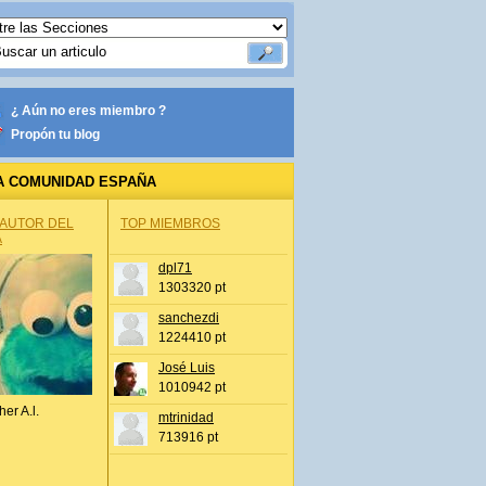
¿ Aún no eres miembro ?
Propón tu blog
A COMUNIDAD ESPAÑA
 AUTOR DEL
TOP MIEMBROS
A
dpl71
1303320 pt
sanchezdi
1224410 pt
José Luis
1010942 pt
her A.l.
mtrinidad
713916 pt