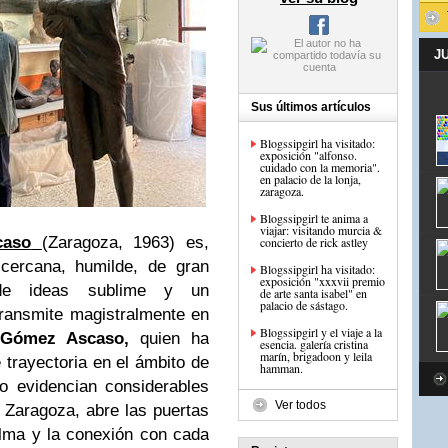
J
Sus últimos artículos
Blogssipgirl ha visitado:
exposición "alfonso.
cuidado con la memoria".
en palacio de la lonja,
zaragoza.
Blogssipgirl te anima a
viajar: visitando murcia &
caso
(Zaragoza, 1963) es,
concierto de rick astley
cercana, humilde, de gran
Blogssipgirl ha visitado:
exposición "xxxvii premio
 de ideas sublime y un
de arte santa isabel" en
palacio de sástago.
transmite magistralmente en
Blogssipgirl y el viaje a la
 Gómez Ascaso,
quien ha
esencia. galería cristina
marín, brigadoon y leila
 trayectoria en el ámbito de
hamman.
mo evidencian considerables
Ver todos
 Zaragoza, abre las puertas
alma y la conexión con cada