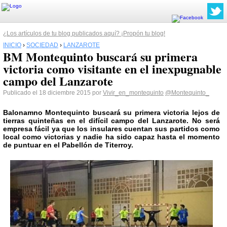
¿Los artículos de tu blog publicados aquí? ¡Propón tu blog!
INICIO
›
SOCIEDAD
›
LANZAROTE
BM Montequinto buscará su primera
victoria como visitante en el inexpugnable
campo del Lanzarote
Publicado el 18 diciembre 2015 por
Vivir_en_montequinto
@Montequinto_
Balonamno Montequinto buscará su primera victoria lejos de
tierras quinteñas en el difícil campo del Lanzarote. No será
empresa fácil ya que los insulares cuentan sus partidos como
local como victorias y nadie ha sido capaz hasta el momento
de puntuar en el Pabellón de Titerroy.