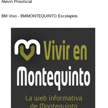
Alevín Provincial
BM Viso - BMMONTEQUINTO Escolapios