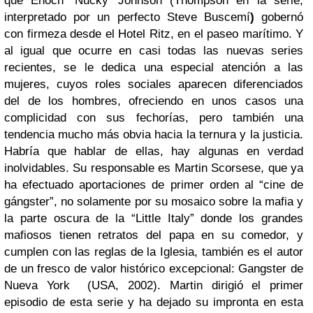
que Enoch ‘Nucky’ Johnson
(Thompson en la serie,
interpretado por un perfecto Steve Buscemí
)
gobernó
con firmeza desde el Hotel Ritz, en el paseo maríti­mo. Y
al igual que ocurre en casi todas las nuevas series
recientes, se le dedica una especial atención a las
mujeres, cuyos roles sociales aparecen diferenciados
del de los hombres, ofreciendo en unos casos una
complicidad con sus fechorías, pero también una
tendencia mucho más obvia hacia la ternura y la justicia.
Habría que hablar de ellas, hay algunas en verdad
inolvidables. Su responsable es Martin Scorsese, que ya
ha efectuado aportaciones de primer orden al “cine de
gángster”, no solamente por su mosaico sobre la mafia y
la parte oscura de la “Little Italy” donde los grandes
mafiosos tienen retratos del papa en su comedor, y
cumplen con las reglas de la Iglesia, también es el autor
de un fresco de valor histórico excepcional: Gangster de
Nueva York (USA, 2002). Martin dirigió el pri­mer
episodio de esta serie y ha dejado su impronta en esta