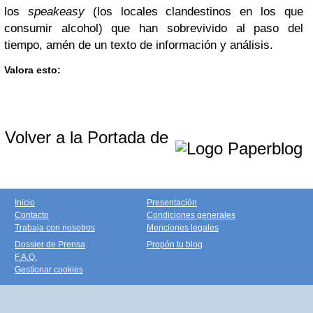
los
speakeasy
(los locales clandestinos en los que
consumir alcohol) que han sobrevivido al paso del
tiempo, amén de un texto de información y análisis.
Valora esto:
Volver a la Portada de
Inicio
Presentación
Contacto
Condiciones generales
Trabaja con nosotros
Menciones legales
Dossier de Prensa
Propón tu blog
F.A.Q.
Gestionar cookies