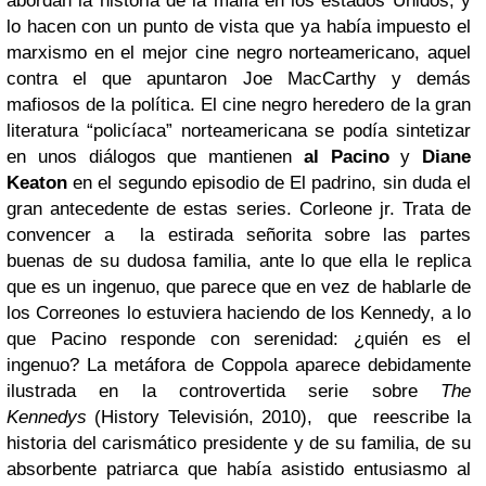
abordan la historia de la mafia en los estados Unidos, y
lo hacen con un punto de vista que ya había impuesto el
marxismo en el mejor cine negro norteamericano, aquel
contra el que apuntaron Joe MacCarthy y demás
mafiosos de la política. El cine negro heredero de la gran
literatura “policíaca” norteamericana se podía sintetizar
en unos diálogos que mantienen
al Pacino
y
Diane
Keaton
en el segundo episodio de El padrino, sin duda el
gran antecedente de estas series. Corleone jr. Trata de
convencer a la estirada señorita sobre las partes
buenas de su dudosa familia, ante lo que ella le replica
que es un ingenuo, que parece que en vez de hablarle de
los Correones lo estuviera haciendo de los Kennedy, a lo
que Pacino responde con serenidad: ¿quién es el
ingenuo? La metáfora de Coppola aparece debidamente
ilustrada en la controvertida serie sobre
The
Kennedys
(History Televisión, 2010), que reescribe la
historia del carismático presiden­te y de su familia, de su
absorbente patriarca que había asistido entusiasmo al