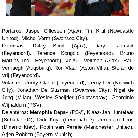
Porteros: Jasper Cillessen (Ajax), Tim Krul (Newcastle
United), Michel Vorm (Swansea City).
Defensas: Daley Blind (Ajax), Daryl Janmaat
(Feyenoord), Terence Kongolo (Feyenoord), Bruno
Martins Indi (Feyenoord), Jo‰l Veltman (Ajax), Paul
Verhaegh (Augsburg), Ron Vlaar (Aston Villa), Stefan de
Vrij (Feyenoord).
Volantes: Jordy Clasie (Feyenoord), Leroy Fer (Norwich
City), Jonathan De Guzman (Swansea City), Nigel de
Jong (Milan), Wesley Sneijder (Galatasaray), Georginio
Wijnaldum (PSV).
Delanteros:
Memphis
Depay (PSV), Klaas-Jan Huntelaar
(Schalke 04), Dirk Kuyt (Fenerbahce), Jeremain Lens
(Dinamo Kiev), Robin
van Persie
(Manchester United),
Arjen Robben (Bayern Múnich).