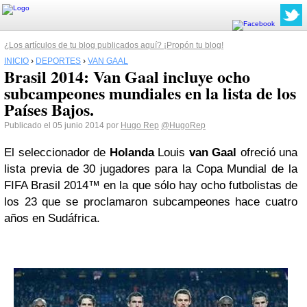
¿Los artículos de tu blog publicados aquí? ¡Propón tu blog!
INICIO
›
DEPORTES
›
VAN GAAL
Brasil 2014: Van Gaal incluye ocho
subcampeones mundiales en la lista de los
Países Bajos.
Publicado el 05 junio 2014 por
Hugo Rep
@HugoRep
El seleccionador de
Holanda
Louis
van Gaal
ofreció una
lista previa de 30 jugadores para la Copa Mundial de la
FIFA Brasil 2014™ en la que sólo hay ocho futbolistas de
los 23 que se proclamaron subcampeones hace cuatro
años en Sudáfrica.