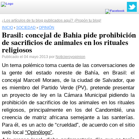
¿Los artículos de tu blog publicados aquí? ¡Propón tu blog!
INICIO
›
SOCIEDAD
›
OPINIÓN
Brasil: concejal de Bahia pide prohibición
de sacrificios de animales en los rituales
religiosos
Publicado el 04 mayo 2013 por
Noticieroyopinion
Un tema polémico toma cuenta de las conversaciones de
la gente del estado noreste de Bahía, en Brasil: el
concejal Marcell Moraes, de la ciudad de Salvador, que
es miembro del Partido Verde (PV), pretende presentar
un proyecto de ley en la Cámara Municipal pidiendo la
prohibición de sacrificios de los animales en los rituales
religiosos, principalmente en los del Candomblé, una
creencia de matriz africana semejante a las santerías.
Para él, es un acto de “crueldad”, de acuerdo con el sitio
web local
“Opinólogo”
.