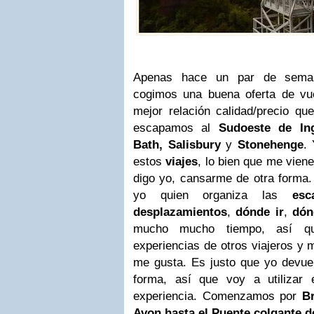
Apenas hace un par de seman
cogimos una buena oferta de vu
mejor relación calidad/precio qu
escapamos al
Sudoeste de Ingl
Bath, Salisbury
y
Stonehenge
.
estos
viajes
, lo bien que me vien
digo yo, cansarme de otra forma.
yo quien organiza las
esc
desplazamientos
,
dónde ir
,
dón
mucho mucho tiempo, así qu
experiencias de otros viajeros y
me gusta. Es justo que yo devu
forma, así que voy a utilizar 
experiencia. Comenzamos por
Br
Avon hasta el Puente colgante d