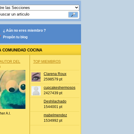
¿ Aún no eres miembro ?
Propón tu blog
A COMUNIDAD COCINA
 AUTOR DEL
TOP MIEMBROS
A
Clarena Roux
2598579 pt
cupcakeshermosos
2427439 pt
Deshilachado
1544001 pt
her A.l.
mabelmendez
1534992 pt