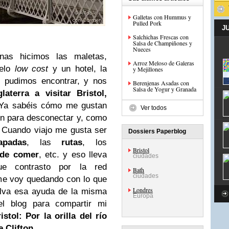
Galletas con Hummus y
Pulled Pork
J
Salchichas Frescas con
Salsa de Champiñones y
Nueces
as hicimos las maletas,
Arroz Meloso de Galeras
elo
low cost
y un hotel, la
y Mejillones
e pudimos encontrar, y nos
Berenjenas Asadas con
Salsa de Yogur y Granada
aterra a visitar Bristol,
 Ya sabéis cómo me gustan
Ver todos
en para desconectar y, como
 Cuando viajo me gusta ser
Dossiers Paperblog
apadas
, las
rutas
, los
Bristol
de comer
, etc. y eso lleva
ciudades
e contrasto por la red
Bath
ciudades
 me voy quedando con lo que
Londres
elva esa ayuda de la misma
Europa
el blog para compartir mi
istol: Por la orilla del río
e Clifton
.