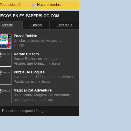
Todo sobre él
Hazte miembro
UEGOS EN ES.PAPERBLOG.COM
Arcade
Casino
Estrategia
Puzzle Bobble
Un clásico juego de Arcade. ......
Juega
Karate Blazers
Karate Blazers es un juego de
Arcade, que forma......
Juega
Puzzle De Bloques
Inventado en 1984 por el ruso Alekséi
Pázhitnov, e......
Juega
Magical Cat Adventure
Redescubre Magical Cat Adventure,
un juego de la......
Juega
Descubrir el espacio Juegos