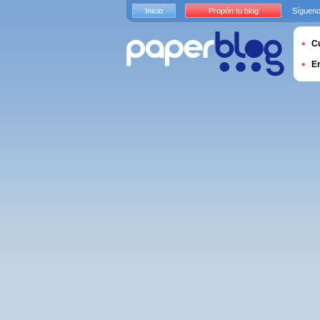
Inicio
Propón tu blog
Sígueno
Cu
E