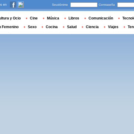
s en
Seudónimo
Contraseña
ltura y Ocio
Cine
Música
Libros
Comunicación
Tecnol
n Femenino
Sexo
Cocina
Salud
Ciencia
Viajes
Ten