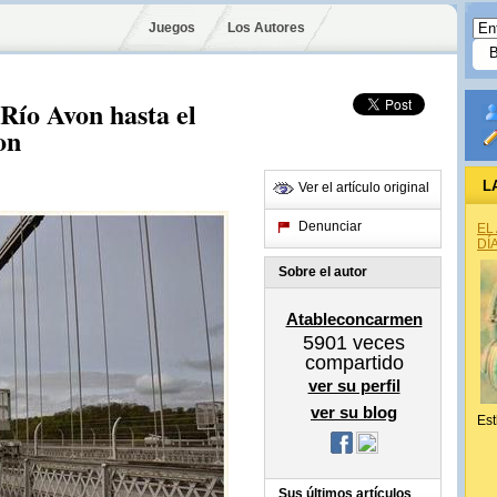
Juegos
Los Autores
 Río Avon hasta el
on
L
Ver el artículo original
Denunciar
EL
DÍ
Sobre el autor
Atableconcarmen
5901
veces
compartido
ver su perfil
ver su blog
Est
Sus últimos artículos