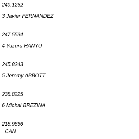
249.12
5
2
3
Javier FERNANDEZ
247.55
3
4
4
Yuzuru HANYU
245.82
4
3
5
Jeremy ABBOTT
238.82
2
5
6
Michal BREZINA
218.98
6
6
CAN