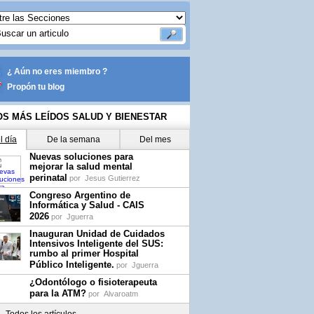
¿ Aún no eres miembro ?
Propón tu blog
OS MÁS LEÍDOS SALUD Y BIENESTAR
l día
De la semana
Del mes
Nuevas soluciones para
mejorar la salud mental
perinatal
por
Jesus Gutierrez
Congreso Argentino de
Informática y Salud - CAIS
2026
por
Jguerra
Inauguran Unidad de Cuidados
Intensivos Inteligente del SUS:
rumbo al primer Hospital
Público Inteligente.
por
Jguerra
¿Odontólogo o fisioterapeuta
para la ATM?
por
Alvaroatm