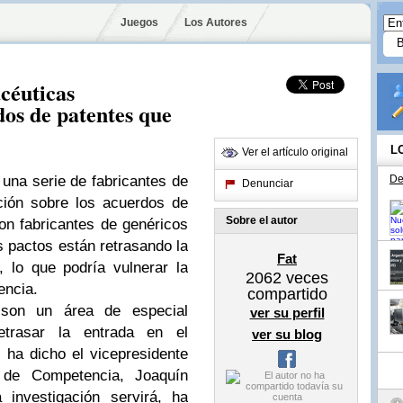
Juegos
Los Autores
acéuticas
os de patentes que
L
Ver el artículo original
una serie de fabricantes de
De
Denunciar
ción sobre los acuerdos de
Sobre el autor
on fabricantes de genéricos
os pactos están retrasando la
Fat
 lo que podría vulnerar la
2062
veces
encia.
compartido
 son un área de especial
ver su perfil
etrasar la entrada en el
ver su blog
ha dicho el vicepresidente
 de Competencia, Joaquín
investigación servirá, ha