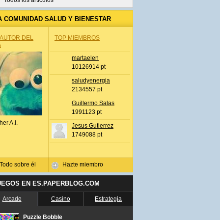
Todos los artículos
A COMUNIDAD SALUD Y BIENESTAR
 AUTOR DEL
TOP MIEMBROS
A
martaelen
10126914 pt
saludyenergia
2134557 pt
Guillermo Salas
1991123 pt
her A.l.
Jesus Gutierrez
1749088 pt
Todo sobre él
Hazte miembro
UEGOS EN ES.PAPERBLOG.COM
Arcade
Casino
Estrategia
Puzzle Bobble