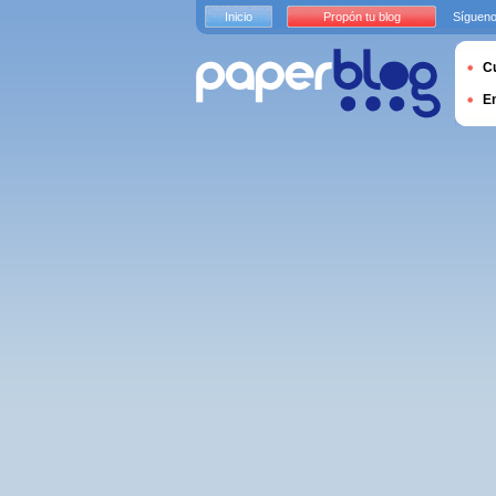
Inicio
Propón tu blog
Sígueno
Cu
E