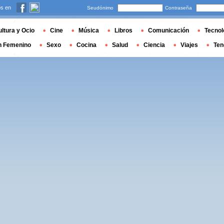
s en
Seudónimo
Contraseña
ltura y Ocio
Cine
Música
Libros
Comunicación
Tecnol
n Femenino
Sexo
Cocina
Salud
Ciencia
Viajes
Ten