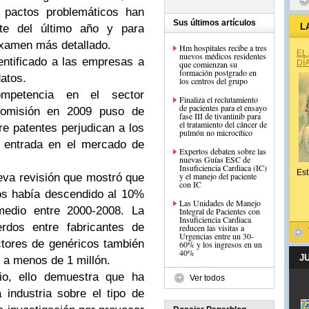
s pactos problemáticos han
Sus últimos artículos
L
nte del último año y para
examen más detallado.
Hm hospitales recibe a tres
EL
nuevos médicos residentes
entificado a las empresas a
DÍ
que comienzan su
formación postgrado en
datos.
los centros del grupo
ompetencia en el sector
Finaliza el reclutamiento
de pacientes para el ensayo
 Comisión en 2009 puso de
fase III de tivantinib para
el tratamiento del cáncer de
e patentes perjudican a los
a entrada en el mercado de
Expertos debaten sobre las
nuevas Guías ESC de
Insuficiencia Cardiaca (IC)
Est
y el manejo del paciente
eva revisión que mostró que
con IC
os había descendido al 10%
Las Unidades de Manejo
medio entre 2000-2008. La
Integral de Pacientes con
Insuficiencia Cardiaca
rdos entre fabricantes de
reducen las visitas a
Urgencias entre un 30-
tores de genéricos también
60% y los ingresos en un
40%
J
 a menos de 1 millón.
rio, ello demuestra que ha
Ver todos
 industria sobre el tipo de