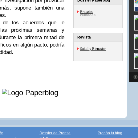
 investigación por provocar
Dossier Paperblog
emás, supone también una
Bruselas
es.
ciudades
s de los acuerdos que le
 las próximas semanas y
durante la primera mitad de
Revista
ficos en algún pacto, podría
Salud y Bienestar
didad.
e
ón
Dossier de Prensa
Propón tu blog