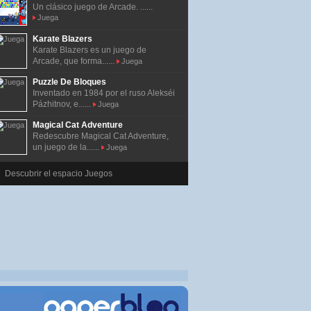
Un clásico juego de Arcade. ......
Juega
Karate Blazers
Karate Blazers es un juego de
Arcade, que forma......
Juega
Puzzle De Bloques
Inventado en 1984 por el ruso Alekséi
Pázhitnov, e......
Juega
Magical Cat Adventure
Redescubre Magical Cat Adventure,
un juego de la......
Juega
Descubrir el espacio Juegos