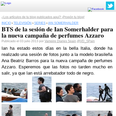
¿Los artículos de tu blog publicados aquí? ¡Propón tu blog!
INICIO
›
TELEVISIÓN
›
SERIES
›
IAN SOMERHALDER
BTS de la sesión de Ian Somerhalder para
la nueva campaña de perfumes Azzaro
Publicado el 03 julio 2013 por
Vampire Diaries Spain
@VD_SPain
Ian ha estado estos días en la bella Italia, donde ha
realizado una sesión de fotos junto a la modelo brasileña
Ana Beatriz Barros para la nueva campaña de perfumes
Azzaro. Esperemos que las fotos no tarden mucho en
salir, ya que Ian está arrebatador todo de negro.