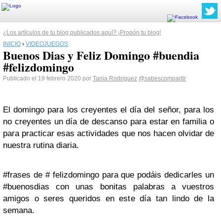
¿Los artículos de tu blog publicados aquí? ¡Propón tu blog!
INICIO
›
VIDEOJUEGOS
Buenos Dias y Feliz Domingo #buendia
#felizdomingo
Publicado el 19 febrero 2020 por
Tania Rodriguez
@sabescompartir
El domingo para los creyentes el día del señor, para los
no creyentes un día de descanso para estar en familia o
para practicar esas actividades que nos hacen olvidar de
nuestra rutina diaria.
#frases de # felizdomingo para que podáis dedicarles un
#buenosdias con unas bonitas palabras a vuestros
amigos o seres queridos en este día tan lindo de la
semana.