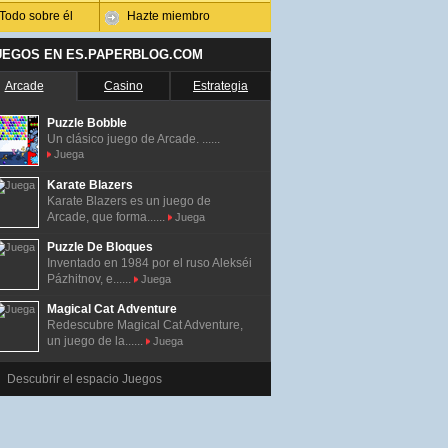
Todo sobre él
Hazte miembro
UEGOS EN ES.PAPERBLOG.COM
Arcade
Casino
Estrategia
Puzzle Bobble
Un clásico juego de Arcade. ......
Juega
Karate Blazers
Karate Blazers es un juego de
Arcade, que forma......
Juega
Puzzle De Bloques
Inventado en 1984 por el ruso Alekséi
Pázhitnov, e......
Juega
Magical Cat Adventure
Redescubre Magical Cat Adventure,
un juego de la......
Juega
Descubrir el espacio Juegos