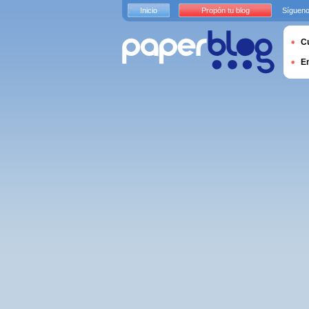
Inicio
Propón tu blog
Sígueno
Cu
E