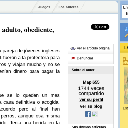
Juegos
Los Autores
dulto, obediente,
L
Ver el artículo original
a pareja de jóvenes ingleses
 fueron a la protectora para
Denunciar
EL
DÍ
rros y viajan mucho y no se
Sobre el autor
enían dinero para pagar la
Mapi655
1744
veces
compartido
ue se lo queden un mes
ver su perfil
 casa definitiva o acogida.
ver su blog
uerdo pero al final han
Est
s perros, aunque esa misma
do. Tenia una herida en la
Sus últimos artículos