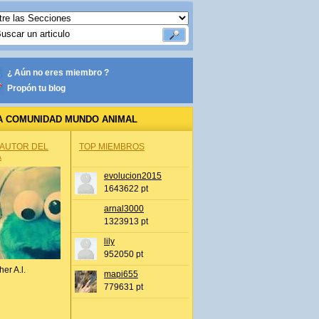
¿ Aún no eres miembro ?
Propón tu blog
A COMUNIDAD MUNDO ANIMAL
 AUTOR DEL
TOP MIEMBROS
A
evolucion2015
1643622 pt
arnal3000
1323913 pt
lily
952050 pt
her A.l.
mapi655
779631 pt