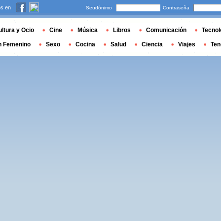
s en
Seudónimo
Contraseña
ltura y Ocio
Cine
Música
Libros
Comunicación
Tecnol
n Femenino
Sexo
Cocina
Salud
Ciencia
Viajes
Ten