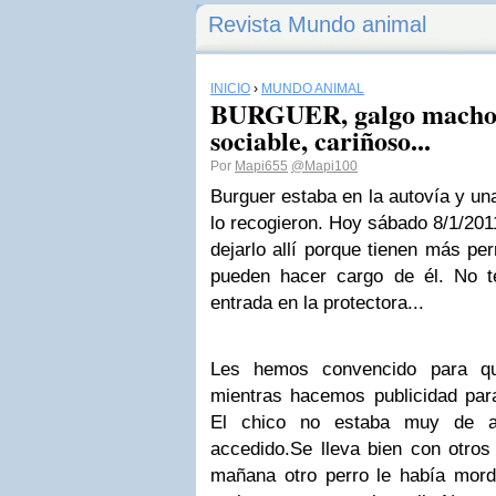
Revista Mundo animal
INICIO
›
MUNDO ANIMAL
BURGUER, galgo macho a
sociable, cariñoso...
Por
Mapi655
@Mapi100
Burguer estaba en la autovía y un
lo recogieron. Hoy sábado 8/1/2011
dejarlo allí porque tienen más pe
pueden hacer cargo de él. No t
entrada en la protectora...
Les hemos convencido para q
mientras hacemos publicidad para
El chico no estaba muy de ac
accedido.
Se lleva bien con otro
mañana otro perro le había mordi