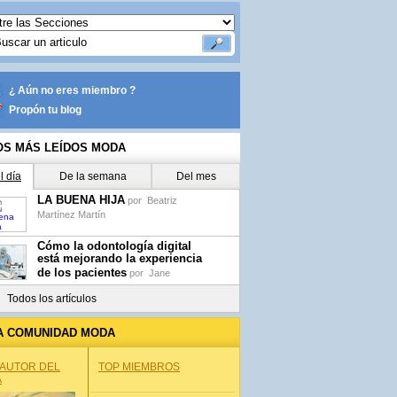
¿ Aún no eres miembro ?
Propón tu blog
OS MÁS LEÍDOS MODA
l día
De la semana
Del mes
LA BUENA HIJA
por
Beatriz
Martínez Martín
Cómo la odontología digital
está mejorando la experiencia
de los pacientes
por
Jane
Todos los artículos
A COMUNIDAD MODA
 AUTOR DEL
TOP MIEMBROS
A