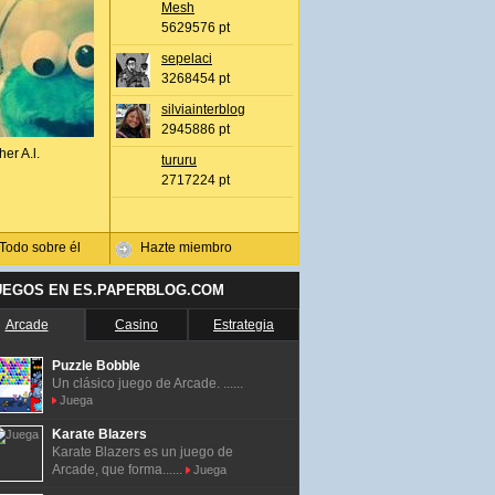
Mesh
5629576 pt
sepelaci
3268454 pt
silviainterblog
2945886 pt
her A.l.
tururu
2717224 pt
Todo sobre él
Hazte miembro
UEGOS EN ES.PAPERBLOG.COM
Arcade
Casino
Estrategia
Puzzle Bobble
Un clásico juego de Arcade. ......
Juega
Karate Blazers
Karate Blazers es un juego de
Arcade, que forma......
Juega