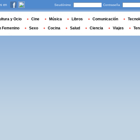
s en
Seudónimo
Contraseña
ltura y Ocio
Cine
Música
Libros
Comunicación
Tecnol
n Femenino
Sexo
Cocina
Salud
Ciencia
Viajes
Ten