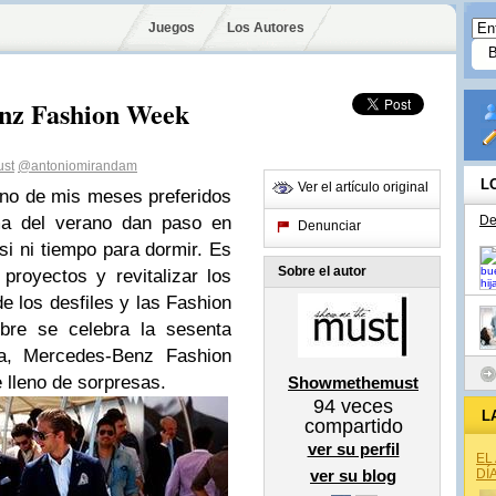
Juegos
Los Autores
nz Fashion Week
st
@antoniomirandam
L
Ver el artículo original
uno de mis meses preferidos
lma del verano dan paso en
De
Denunciar
i ni tiempo para dormir. Es
Sobre el autor
royectos y revitalizar los
e los desfiles y las Fashion
bre se celebra la sesenta
ña, Mercedes-Benz Fashion
 lleno de sorpresas.
Showmethemust
94
veces
L
compartido
ver su perfil
EL
ver su blog
DÍ