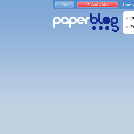
Inicio
Propón tu blog
Sígueno
Cu
E