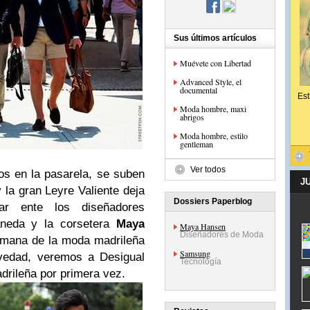
Sus últimos artículos
Muévete con Libertad
Advanced Style, el
documental
Est
Moda hombre, maxi
abrigos
Moda hombre, estilo
gentleman
Ver todos
os en la pasarela, se suben
J
y la gran Leyre Valiente deja
Dossiers Paperblog
r ente los diseñadores
aneda y la corsetera
Maya
Maya Hansen
Diseñadores de Moda
emana de la moda madrileña
Samsung
vedad, veremos a Desigual
Tecnología
drileña por primera vez.