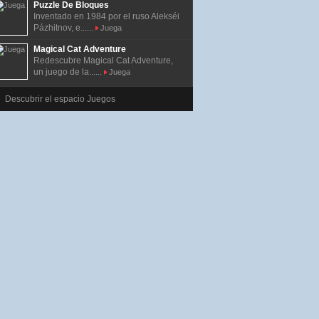
Puzzle De Bloques
Inventado en 1984 por el ruso Alekséi
Pázhitnov, e......
Juega
Magical Cat Adventure
Redescubre Magical Cat Adventure,
un juego de la......
Juega
Descubrir el espacio Juegos