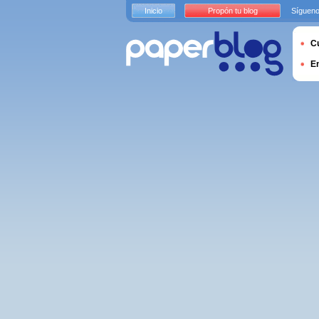
Inicio
Propón tu blog
Sígueno
Cu
E