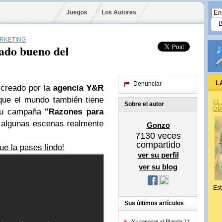
Juegos
Los Autores
ARKETING
ado bueno del
L
Denunciar
creado por la
agencia Y&R
que el mundo también tiene
EL
Sobre el autor
DÍ
 su campaña
"Razones para
 algunas escenas realmente
Gonzo
7130
veces
compartido
ue la pases lindo!
ver su perfil
ver su blog
Est
Sus últimos artículos
¿Ya conocen el Planeta J?