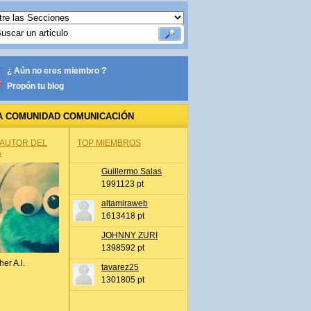
¿ Aún no eres miembro ?
Propón tu blog
A COMUNIDAD COMUNICACIÓN
 AUTOR DEL
TOP MIEMBROS
A
Guillermo Salas
1991123 pt
altamiraweb
1613418 pt
JOHNNY ZURI
1398592 pt
her A.l.
tavarez25
1301805 pt