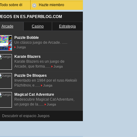
Todo sobre él
Hazte miembro
UEGOS EN ES.PAPERBLOG.COM
Arcade
Casino
Estrategia
Puzzle Bobble
Un clásico juego de Arcade. ......
Juega
Karate Blazers
Karate Blazers es un juego de
Arcade, que forma......
Juega
Puzzle De Bloques
Inventado en 1984 por el ruso Alekséi
Pázhitnov, e......
Juega
Magical Cat Adventure
Redescubre Magical Cat Adventure,
un juego de la......
Juega
Descubrir el espacio Juegos