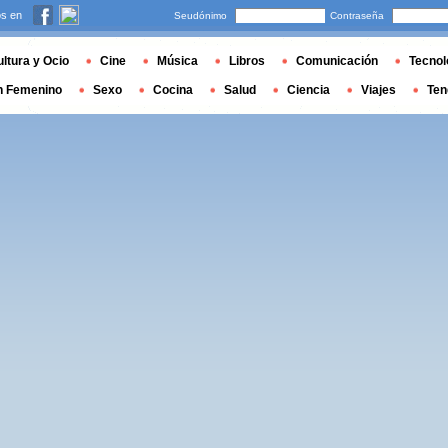
s en
Seudónimo
Contraseña
ltura y Ocio
Cine
Música
Libros
Comunicación
Tecnol
n Femenino
Sexo
Cocina
Salud
Ciencia
Viajes
Ten