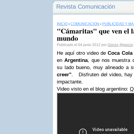
Revista Comunicación
INICIO
›
COMUNICACIÓN
›
PUBLICIDAD Y M
"Cámaritas" que ven el l
mundo
Publicado el 04 junio 2012 por
Gonzo
@gonzo
He aquí otro video de
Coca Cola
en
Argentina
, que nos muestra 
su lado bueno, muy alineado a
creer"
. Disfruten del video, hay
impactante.
Video visto en el blog argentino:
Q