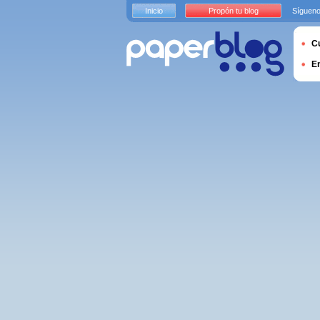
Inicio
Propón tu blog
Sígueno
Cu
E