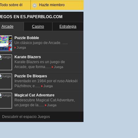
Todo sobre él
Hazte miembro
UEGOS EN ES.PAPERBLOG.COM
Arcade
Casino
Estrategia
Puzzle Bobble
Un clásico juego de Arcade. ......
Juega
Karate Blazers
Karate Blazers es un juego de
Arcade, que forma......
Juega
Puzzle De Bloques
Inventado en 1984 por el ruso Alekséi
Pázhitnov, e......
Juega
Magical Cat Adventure
Redescubre Magical Cat Adventure,
un juego de la......
Juega
Descubrir el espacio Juegos