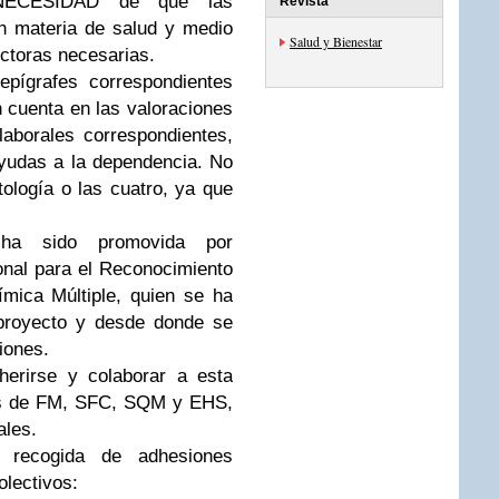
NECESIDAD de que las
Revista
n materia de salud y medio
Salud y Bienestar
ctoras necesarias.
epígrafes correspondientes
cuenta en las valoraciones
laborales correspondientes,
 ayudas a la dependencia. No
ología o las cuatro, ya que
a sido promovida por
nal para el Reconocimiento
mica Múltiple, quien se ha
 proyecto y desde donde se
iones.
herirse y colaborar a esta
nes de FM, SFC, SQM y EHS,
ales.
 recogida de adhesiones
olectivos: