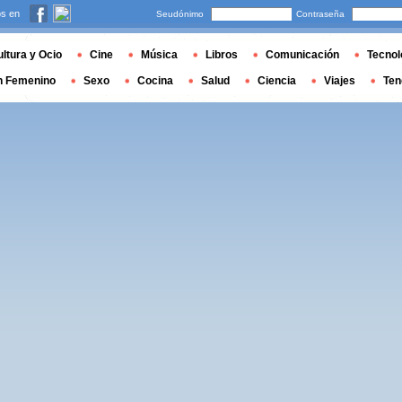
s en
Seudónimo
Contraseña
ltura y Ocio
Cine
Música
Libros
Comunicación
Tecnol
n Femenino
Sexo
Cocina
Salud
Ciencia
Viajes
Ten