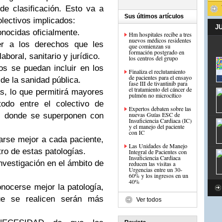
e clasificación. Esto va a
Sus últimos artículos
olectivos implicados:
J
nocidas oficialmente.
Hm hospitales recibe a tres
nuevos médicos residentes
er a los derechos que les
que comienzan su
formación postgrado en
aboral, sanitario y jurídico.
los centros del grupo
os se puedan incluir en los
Finaliza el reclutamiento
de pacientes para el ensayo
 de la sanidad pública.
fase III de tivantinib para
el tratamiento del cáncer de
s, lo que permitirá mayores
todo entre el colectivo de
Expertos debaten sobre las
nuevas Guías ESC de
s donde se superponen con
Insuficiencia Cardiaca (IC)
y el manejo del paciente
con IC
arse mejor a cada paciente,
Las Unidades de Manejo
ro de estas patologías.
Integral de Pacientes con
Insuficiencia Cardiaca
nvestigación en el ámbito de
reducen las visitas a
Urgencias entre un 30-
60% y los ingresos en un
40%
nocerse mejor la patología,
que se realicen serán más
Ver todos