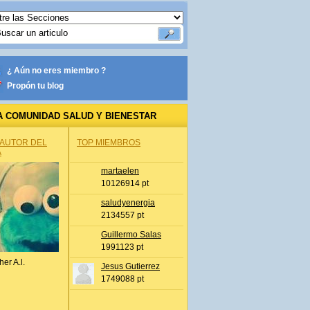
¿ Aún no eres miembro ?
Propón tu blog
A COMUNIDAD SALUD Y BIENESTAR
 AUTOR DEL
TOP MIEMBROS
A
martaelen
10126914 pt
saludyenergia
2134557 pt
Guillermo Salas
1991123 pt
her A.l.
Jesus Gutierrez
1749088 pt