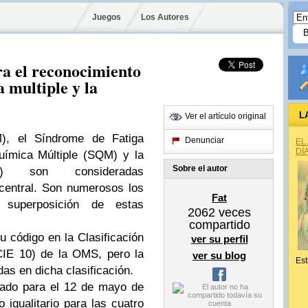
Juegos
Los Autores
a el reconocimiento
a multiple y la
L
Ver el artículo original
M), el Síndrome de Fatiga
Denunciar
EL
DÍ
uímica Múltiple (SQM) y la
Sobre el autor
(EHS) son consideradas
central. Son numerosos los
Fat
 superposición de estas
2062
veces
compartido
 código en la Clasificación
ver su perfil
CIE 10) de la OMS, pero la
ver su blog
Est
as en dicha clasificación.
cado para el 12 de mayo de
 igualitario para las cuatro