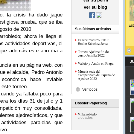
ver su blog
o, la crisis ha dado jaque
stigiosa prueba, que se iba
Est
 agosto de 2010
Sus últimos artículos
rrobledo; ahora le llega el
Fallece maestro FIDE
s actividades deportivas, el
Emilio Sánchez Jerez
 que además este año iba a
Torneo Ajedrez fin de
curso Jumilla 2022
J
Vallejo y Antón en Praga
nuncia en su página web, con
Murcia sede del
que el alcalde, Pedro Antonio
Campeonato de España de
Ajedrez 2022
 económica hace inviable
 este torneo.
Ver todos
uando ya faltaba poco para
ara los días 31 de julio y 1
Dossier Paperblog
mpetición muy consolidada,
Villarrobledo
ientes ajedrecísticos, y que
ciudades
ctividades paralelas que
ivo.