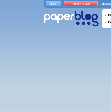
Inicio
Propón tu blog
Sígueno
Cu
E