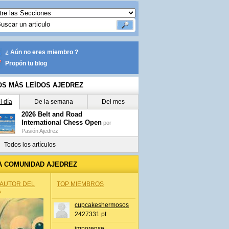
¿ Aún no eres miembro ?
Propón tu blog
OS MÁS LEÍDOS AJEDREZ
l día
De la semana
Del mes
2026 Belt and Road
International Chess Open
por
Pasión Ajedrez
Todos los artículos
A COMUNIDAD AJEDREZ
 AUTOR DEL
TOP MIEMBROS
A
cupcakeshermosos
2427331 pt
jmporense