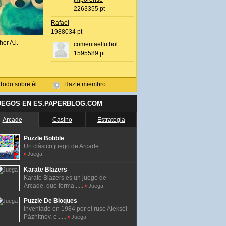
2263355 pt
Rafael
1988034 pt
her A.l.
comentaelfutbol
1595589 pt
Todo sobre él
Hazte miembro
UEGOS EN ES.PAPERBLOG.COM
Arcade
Casino
Estrategia
Puzzle Bobble
Un clásico juego de Arcade. ......
Juega
Karate Blazers
Karate Blazers es un juego de
Arcade, que forma......
Juega
Puzzle De Bloques
Inventado en 1984 por el ruso Alekséi
Pázhitnov, e......
Juega