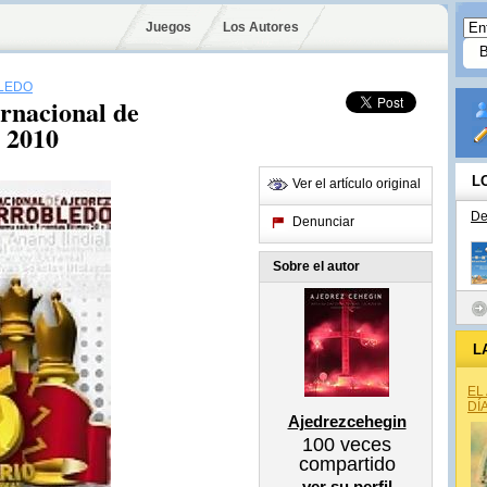
Juegos
Los Autores
LEDO
rnacional de
o 2010
L
Ver el artículo original
De
Denunciar
Sobre el autor
L
EL
DÍ
Ajedrezcehegin
100
veces
compartido
ver su perfil