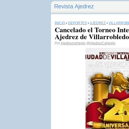
Revista Ajedrez
INICIO
›
DEPORTES
›
AJEDREZ
›
VILLARROB
Cancelado el Torneo Inte
Ajedrez de Villarrobled
Por
Ajedrezcehegin
@AjedrezCehegin