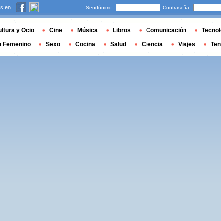
s en
Seudónimo
Contraseña
ltura y Ocio
Cine
Música
Libros
Comunicación
Tecnol
n Femenino
Sexo
Cocina
Salud
Ciencia
Viajes
Ten