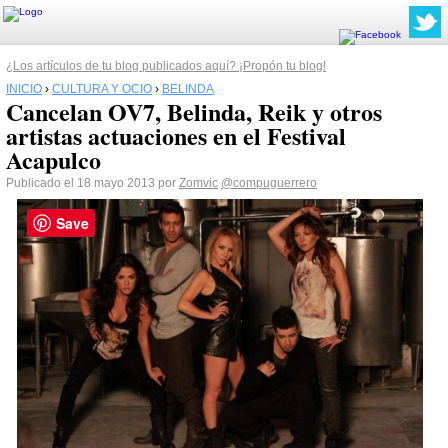
¿Los artículos de tu blog publicados aquí? ¡Propón tu blog!
INICIO
›
CULTURA Y OCIO
›
BELINDA
Cancelan OV7, Belinda, Reik y otros
artistas actuaciones en el Festival
Acapulco
Publicado el 18 mayo 2013 por
Zomvic
@compuguerrero
Save