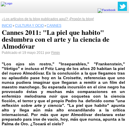
¿Los artículos de tu blog publicados aquí? ¡Propón tu blog!
INICIO
›
CULTURA Y OCIO
›
CANNES
Cannes 2011: "La piel que habito"
deslumbra con el arte y la ciencia de
Almodóvar
Publicado el 19 mayo 2011 por
Fimin
"Los ojos sin rostro,"
"Inseparables," "Frankenstein,"
"Vértigo"
e incluso el
Fritz Lang
de los años 20 habitan la piel
del nuevo Almodóvar. Es la conclusión a la que llegamos tras
su aplaudido pase hoy en la Croisette, referencias que uno
nunca pudiera imaginar que llegaran a remitir a un film del
maestro manchego. Su esperada incursión en el cine negro ha
provocado éstas y muchas más comparaciones en un
enfermizo
melodrama
noir
que coquetea con la ciencia
ficción, el terror y que el propio Pedro ha definido como
"una
reflexión sobre arte y ciencia"
.
"La piel que habito"
apunta
alto y llega aún más alto encandilando a la crítica
internacional. Por más que ayer Almodóvar declarara estar
preparado para irse de vacío, hoy, más que nunca, apunta a la
Palma de Oro.
¿Tocará el cielo?