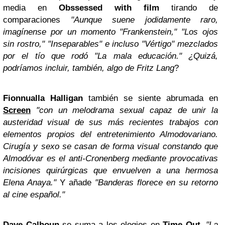
media en
Obssessed with film
tirando de
comparaciones
"Aunque suene jodidamente raro,
imagínense por un momento "Frankenstein," "Los ojos
sin rostro," "Inseparables" e incluso "Vértigo" mezclados
por el tío que rodó "La mala educación." ¿Quizá,
podríamos incluir, también, algo de Fritz Lang
?
Fionnualla Halligan
también se siente abrumada en
Screen
"con un melodrama sexual capaz de unir la
austeridad visual de sus más recientes trabajos con
elementos propios del entretenimiento Almodovariano.
Cirugía y sexo se casan de forma visual constando que
Almodóvar es el anti-Cronenberg mediante provocativas
incisiones quirúrgicas que envuelven a una hermosa
Elena Anaya."
Y añade
"Banderas florece en su retorno
al cine español."
Dave Calhoun
se suma a los elogios en
Time Out
.
"La