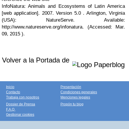
InfoNatura: Animals and Ecosystems of Latin America
[web application]. 2007. Version 5.0 . Arlington, Virginia
(USA): NatureServe. Available:
http://www.natureserve.org/infonatura. (Accessed: Mar.
09, 2015 ).
Volver a la Portada de
Inicio
Presentación
Contacto
Condiciones generales
Trabaja con nosotros
Menciones legales
Dossier de Prensa
Propón tu blog
F.A.Q.
Gestionar cookies