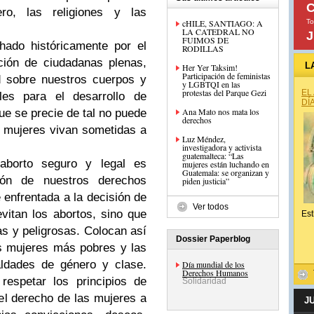
C
ro, las religiones y las
cHILE, SANTIAGO: A
To
LA CATEDRAL NO
J
FUIMOS DE
hado históricamente por el
RODILLAS
ción de ciudadanas plenas,
L
Her Yer Taksim!
Participación de feministas
d sobre nuestros cuerpos y
y LGBTQI en las
protestas del Parque Gezi
EL
les para el desarrollo de
DÍ
Ana Mato nos mata los
e se precie de tal no puede
derechos
s mujeres vivan sometidas a
Luz Méndez,
investigadora y activista
guatemalteca: “Las
aborto seguro y legal es
mujeres están luchando en
Guatemala: se organizan y
ción de nuestros derechos
piden justicia”
enfrentada a la decisión de
Ver todos
evitan los abortos, sino que
Est
as y peligrosas. Colocan así
Dossier Paperblog
as mujeres más pobres y las
aldades de género y clase.
Día mundial de los
Derechos Humanos
 respetar los principios de
Solidaridad
 el derecho de las mujeres a
J