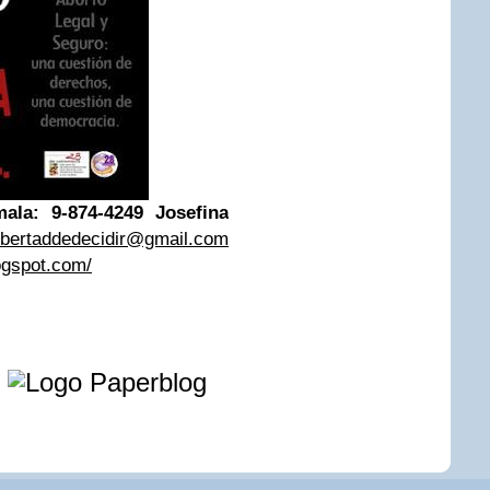
ala: 9-874-4249
Josefina
libertaddedecidir@gmail.com
logspot.com/
e