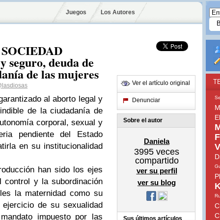
Juegos
Los Autores
 SOCIEDAD
y seguro, deuda de
adanía de las mujeres
T
Ver el artículo original
lasdiosas
garantizado al aborto legal y
Se
Denunciar
M
ndible de la ciudadanía de
E
Sobre el autor
autonomía corporal, sexual y
M
eria pendiente del Estado
F
Daniela
irla en su institucionalidad
V
3995
veces
D
compartido
Gu
producción han sido los ejes
ver su perfil
P
 control y la subordinación
ver su blog
K
oles la maternidad como su
Ru
 ejercicio de su sexualidad
C
C
l mandato impuesto por las
Sus últimos artículos