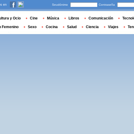
s en
Seudónimo
Contraseña
ltura y Ocio
Cine
Música
Libros
Comunicación
Tecnol
n Femenino
Sexo
Cocina
Salud
Ciencia
Viajes
Ten