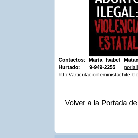
Contactos:
María Isabel Matam
Hurtado: 9-949-2255
porla
http://articulacionfeministachile.b
Volver a la Portada d