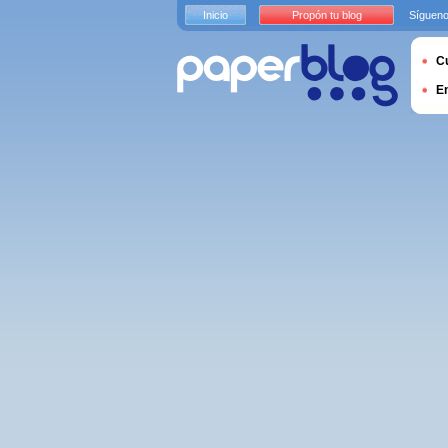
Inicio
Propón tu blog
Sígueno
Cu
E