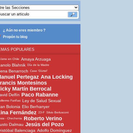
¿ Aún no eres miembro ?
Propón tu blog
EMAS POPULARES
Amaya Arzuaga
ísmo en Chile
anolo Blahnik
Día de la Madre
lena Benarroch
Caso 'Gürtel'
anuel Pertegaz
Ana Locking
rancis Montesinos
icky Martín Berrocal
Paco Rabanne
avid Delfín
Ley de Salud Sexual
illermo Fariñas
lan Bolonia
Elio Berhanyer
ina Fernández
23-F
Silvio Berlusconi
Roberto Verino
sia - Chechenia
Jesús del Pozo
usto Dalmau
ristóbal Balenciaga
Adolfo Domínguez