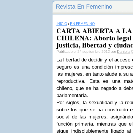
Revista En Femenino
INICIO
›
EN FEMENINO
CARTA ABIERTA A LA
CHILENA: Aborto legal 
justicia, libertad y ciud
Publicado el 24 septiembre 2012 por
Daniela
@
La libertad de decidir y el acceso 
seguro es una condición impresci
las mujeres, en tanto alude a su 
reproductiva. Esta es una mat
chileno, que se ha negado a debat
parlamentaria.
Por siglos, la sexualidad y la re
sobre los que se ha construido el
social de las mujeres, asignánd
función primaria, mientras que el
sigue indisolublemente ligado a