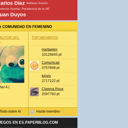
arlos Díez
Baltasar Garzón
rmenta Xynthia
Presidencia de la UE
uan Duyos
A COMUNIDAD EN FEMENINO
 AUTOR DEL
TOP MIEMBROS
A
martaelen
10126845 pt
Comunicae
3757848 pt
tururu
2717122 pt
her A.l.
Clarena Roux
2597793 pt
Todo sobre él
Hazte miembro
UEGOS EN ES.PAPERBLOG.COM