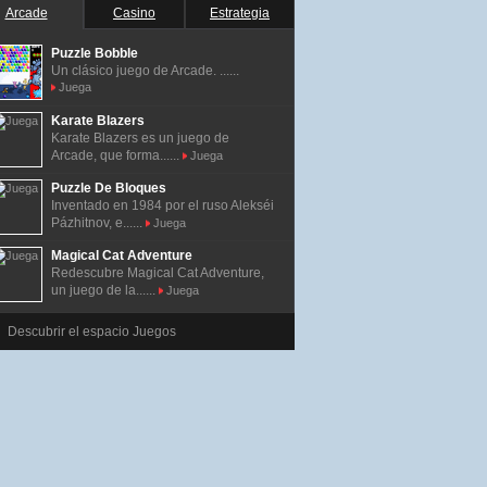
Arcade
Casino
Estrategia
Puzzle Bobble
Un clásico juego de Arcade. ......
Juega
Karate Blazers
Karate Blazers es un juego de
Arcade, que forma......
Juega
Puzzle De Bloques
Inventado en 1984 por el ruso Alekséi
Pázhitnov, e......
Juega
Magical Cat Adventure
Redescubre Magical Cat Adventure,
un juego de la......
Juega
Descubrir el espacio Juegos