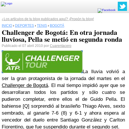
¿Los artículos de tu blog publicados aquí? ¡Propón tu blog!
INICIO
›
DEPORTES
›
TENIS
›
BOGOTÁ
Challenger de Bogotá: En otra jornada
lluviosa, Pella se metió en segunda ronda
Publicado el 07 abril 2010 por
Cuarentacero
La lluvia volvió a
ser la gran protagonista de la jornada del martes en el
Challenger
de
Bogotá
. El mal tiempo impidió ayer que se
desarrollaran todos los partidos y sólo cuatro se
pudieron completar, entre ellos el de Guido Pella. El
bahiense
[Q] sorprendió al brasileño
Thiago
Alves
, sexto
sembrado, al ganarle 7-6 (8) y 6-1 y ahora espera al
vencedor del duelo entre Santiago
González
y
Carlton
Fiorentino
, que fue suspendido durante el segundo
set
.