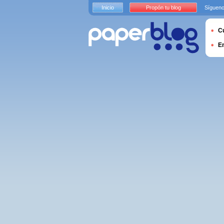
Inicio
Propón tu blog
Sígueno
Cu
E