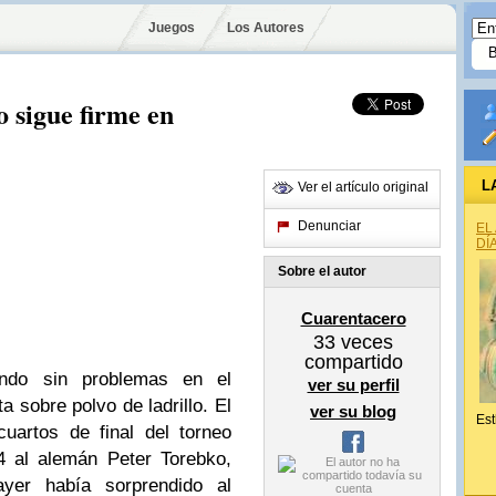
Juegos
Los Autores
 sigue firme en
L
Ver el artículo original
Denunciar
EL
DÍ
Sobre el autor
Cuarentacero
33
veces
compartido
ndo sin problemas en el
ver su perfil
a sobre polvo de ladrillo. El
ver su blog
Est
uartos de final del torneo
-4 al alemán Peter Torebko,
yer había sorprendido al