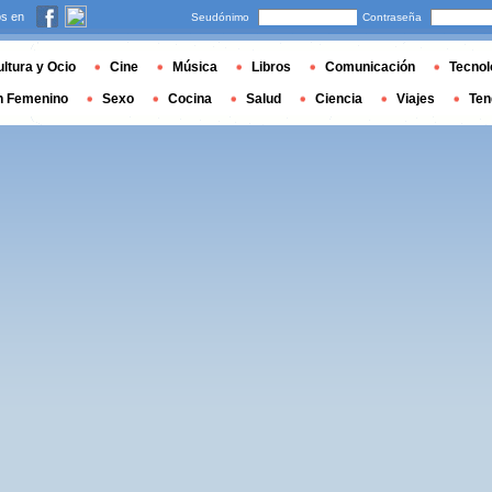
s en
Seudónimo
Contraseña
ltura y Ocio
Cine
Música
Libros
Comunicación
Tecnol
n Femenino
Sexo
Cocina
Salud
Ciencia
Viajes
Ten