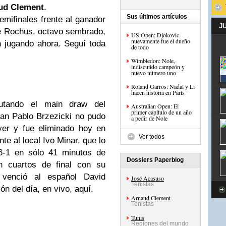
ud Clement
.
Sus últimos artículos
emifinales frente al ganador
J
he Rochus, octavo sembrado,
US Open: Djokovic
nuevamente fue el dueño
n jugando ahora. Seguí toda
de todo
Wimbledon: Nole,
indiscutido campeón y
nuevo número uno
Roland Garros: Nadal y Li
hacen historia en París
putando el
main draw
del
Australian Open: El
primer capítulo de un año
uan Pablo Brzezicki no pudo
a pedir de Nole
yer y fue eliminado hoy en
Ver todos
te al local Ivo Minar, que lo
 6-1 en sólo 41 minutos de
Dossiers Paperblog
n cuartos de final con su
 venció al español David
José Acasuso
Tenistas
ón del día, en vivo, aquí.
Arnaud Clement
Tenistas
Tunis
Regiones del mundo