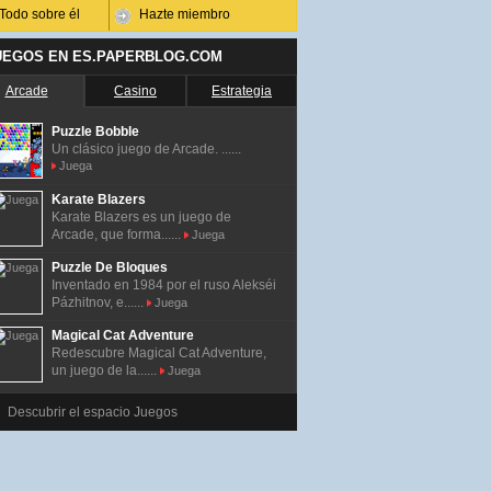
Todo sobre él
Hazte miembro
UEGOS EN ES.PAPERBLOG.COM
Arcade
Casino
Estrategia
Puzzle Bobble
Un clásico juego de Arcade. ......
Juega
Karate Blazers
Karate Blazers es un juego de
Arcade, que forma......
Juega
Puzzle De Bloques
Inventado en 1984 por el ruso Alekséi
Pázhitnov, e......
Juega
Magical Cat Adventure
Redescubre Magical Cat Adventure,
un juego de la......
Juega
Descubrir el espacio Juegos