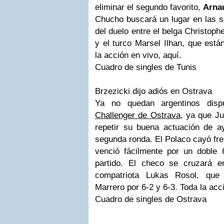
eliminar el segundo favorito,
Arna
Chucho
buscará un lugar en las s
del duelo entre el belga Christop
y el turco Marsel Ilhan, que está
la acción en vivo, aquí.
Cuadro de singles de Tunis
Brzezicki dijo adiós en Ostrava
Ya no quedan argentinos dis
Challenger de Ostrava
, ya que J
repetir su buena actuación de a
segunda ronda. El
Polaco
cayó fren
venció fácilmente por un doble
partido. El checo se cruzará e
compatriota Lukas Rosol, que
Marrero por 6-2 y 6-3. Toda la acci
Cuadro de singles de Ostrava