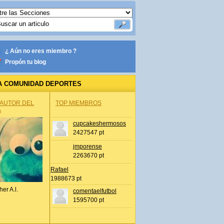
¿ Aún no eres miembro ?
Propón tu blog
A COMUNIDAD DEPORTES
 AUTOR DEL
TOP MIEMBROS
A
cupcakeshermosos
2427547 pt
jmporense
2263670 pt
Rafael
1988673 pt
her A.l.
comentaelfutbol
1595700 pt