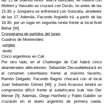
las 15 de Buenos Aires;
Machi
González se medirá con
Molteni y Vassallo se cruzará con Durán, no antes de las
15.30; y Junqueira se enfrentará con Gonzalia, alrededor
de las 17. Además, Facundo Argüello irá -a partir de las
18.30- por un lugar en segunda ronda frente al local Ariel
Behar [W].
Cronograma de partidos del lunes
Cuadros de Montevideo:
-
singles
-
qualy
Cinco argentinos en Cali
Por otro lado, en el Challenger de Cali habrá cinco
abanderados
albicelestes
. Sebastián Decouddebutará en
el certamen colombiano frente al máximo favorito,
Ramón Delgado; Facundo Bagnis chocará con el local
Juan Sebastián Gómez [W]; y José Acasuso tendrá un
compromiso difícil frente al sudafricano Izak Van Der
Merwe [5]. Además, Diego Hartfield y Pablo Galdón se
cruzarán en el duelo argentino de primera rueda.