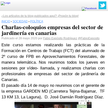
¿Los artículos de tu blog publicados aquí? ¡Propón tu blog!
INICIO
›
SOCIEDAD
›
POLÍTICA
Charlas-coloquios empresas del sector de
jardinería en canarias
Publicado el 28 mayo 2020 por
Fabio Expósito Rodríguez
@FabioExposito
Este curso estamos realizando las prácticas de la
Formación en Centros de Trabajo (FCT) del alumnado de
2º curso de FPB en Aprovechamientos Forestales, de
manera telemática. Nos reunimos todos los jueves en
sesiones por vídeo- llamada, y realizamos charlas con
profesionales de empresas del sector de jardinería de
Canarias.
El pasado día 14 de mayo no reunimos con el gerente de
la empresa GARDEN MD (Carretera Tejina-Bajamar, TF
13 KM 13, La Laguna), D. José Damián Rodríguez Díaz.