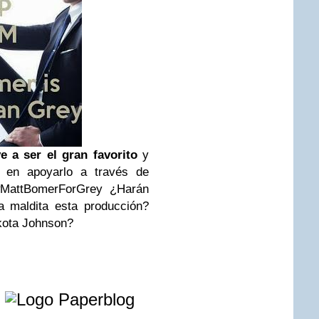
 a ser el gran favorito
y
 en apoyarlo a través de
g #MattBomerForGrey ¿Harán
a maldita esta producción?
kota Johnson?
e