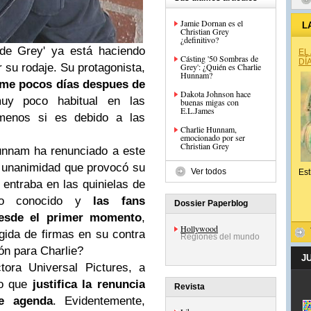
Jamie Dornan es el
L
Christian Grey
¿definitivo?
 de Grey' ya está haciendo
EL
Cásting '50 Sombras de
DÍ
Grey': ¿Quién es Charlie
 su rodaje. Su protagonista,
Hunnam?
ilme pocos días despues de
Dakota Johnson hace
uy poco habitual en las
buenas migas con
E.L.James
menos si es debido a las
Charlie Hunnam,
emocionado por ser
Christian Grey
unnam ha renunciado a este
a unanimidad que provocó su
Ver todos
Est
entraba en las quinielas de
ado conocido y
las fans
Dossier Paperblog
sde el primer momento
,
Hollywood
gida de firmas en su contra
Regiones del mundo
n para Charlie?
J
tora Universal Pictures, a
do que
justifica la renuncia
Revista
e agenda
. Evidentemente,