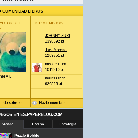
A COMUNIDAD LIBROS
 AUTOR DEL
TOP MIEMBROS
A
JOHNNY ZURI
1398592 pt
Jack Moreno
1289751 pt
miss_cultura
1011210 pt
her A.l.
maritasantini
926555 pt
Todo sobre él
Hazte miembro
UEGOS EN ES.PAPERBLOG.COM
Arcade
Casino
Estrategia
Puzzle Bobble