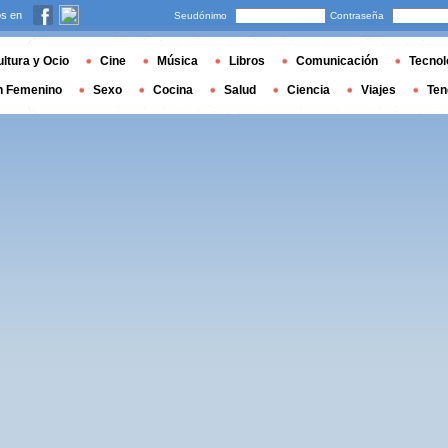
s en
Seudónimo
Contraseña
ltura y Ocio
Cine
Música
Libros
Comunicación
Tecnol
n Femenino
Sexo
Cocina
Salud
Ciencia
Viajes
Ten