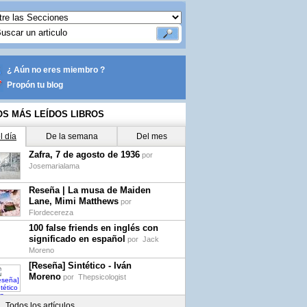
¿ Aún no eres miembro ?
Propón tu blog
OS MÁS LEÍDOS LIBROS
l día
De la semana
Del mes
Zafra, 7 de agosto de 1936
por
Josemarialama
Reseña | La musa de Maiden
Lane, Mimi Matthews
por
Flordecereza
100 false friends en inglés con
significado en español
por
Jack
Moreno
[Reseña] Sintético - Iván
Moreno
por
Thepsicologist
Todos los artículos