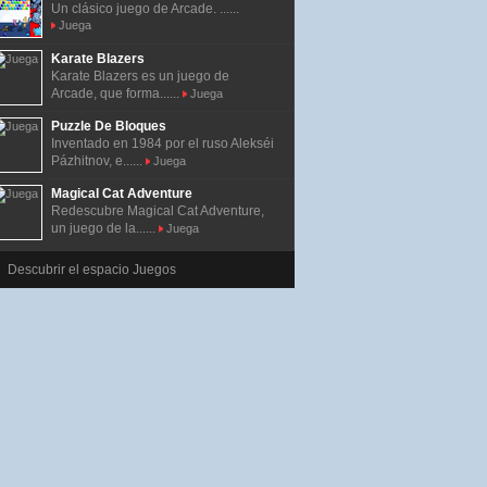
Un clásico juego de Arcade. ......
Juega
Karate Blazers
Karate Blazers es un juego de
Arcade, que forma......
Juega
Puzzle De Bloques
Inventado en 1984 por el ruso Alekséi
Pázhitnov, e......
Juega
Magical Cat Adventure
Redescubre Magical Cat Adventure,
un juego de la......
Juega
Descubrir el espacio Juegos