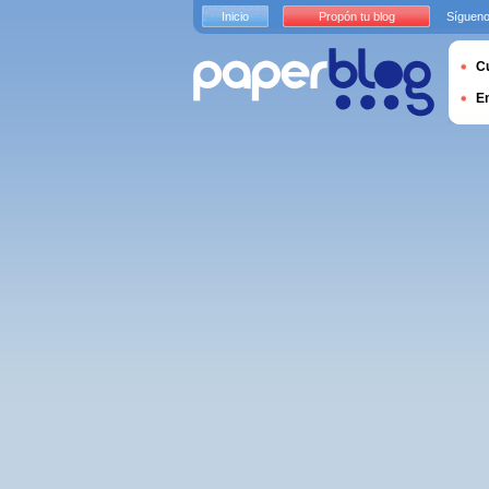
Inicio
Propón tu blog
Sígueno
Cu
E