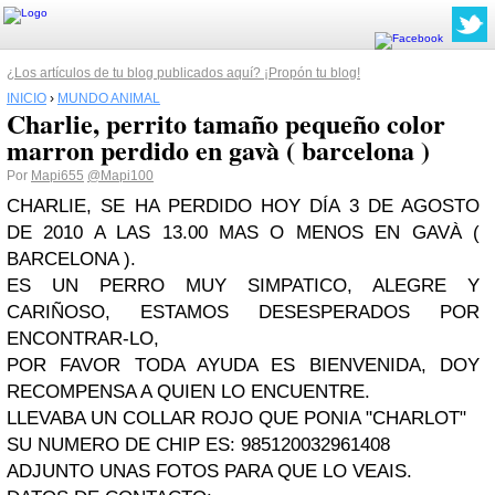
¿Los artículos de tu blog publicados aquí? ¡Propón tu blog!
INICIO
›
MUNDO ANIMAL
Charlie, perrito tamaño pequeño color
Por
Mapi655
@Mapi100
CHARLIE, SE HA PERDIDO HOY DÍA 3 DE AGOSTO
DE 2010 A LAS 13.00 MAS O MENOS EN GAVÀ (
BARCELONA ).
ES UN PERRO MUY SIMPATICO, ALEGRE Y
CARIÑOSO, ESTAMOS DESESPERADOS POR
ENCONTRAR-LO,
POR FAVOR TODA AYUDA ES BIENVENIDA, DOY
RECOMPENSA A QUIEN LO ENCUENTRE.
LLEVABA UN COLLAR ROJO QUE PONIA "CHARLOT"
SU NUMERO DE CHIP ES: 985120032961408
ADJUNTO UNAS FOTOS PARA QUE LO VEAIS.