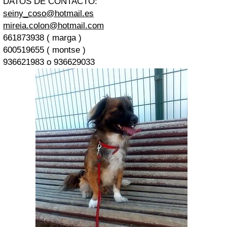
DATOS DE CONTACTO:
seiny_coso@hotmail.es
mireia.colon@hotmail.com
661873938 ( marga )
600519655 ( montse )
936621983 o 936629033