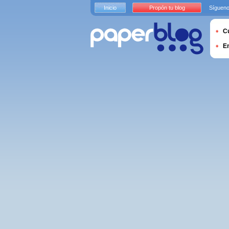
Inicio
Propón tu blog
Sígueno
Cu
E