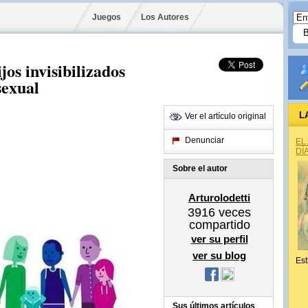
Juegos
Los Autores
ijos invisibilizados
sexual
L
Ver el artículo original
Denunciar
EL
DÍ
Sobre el autor
Arturolodetti
3916
veces
compartido
ver su perfil
ver su blog
Est
Sus últimos artículos