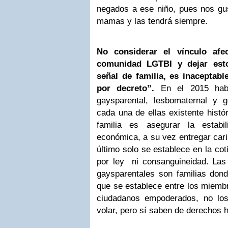
negados a ese niño, pues nos gus
mamas y las tendrá siempre.
No considerar el vínculo afe
comunidad LGTBI y dejar est
señal de familia, es inaceptab
por decreto”.
En el 2015 habl
gaysparental, lesbomaternal y ge
cada una de ellas existente histó
familia es asegurar la estabi
económica, a su vez entregar cari
último solo se establece en la cot
por ley ni consanguineidad. Las 
gaysparentales son familias donde
que se establece entre los miembr
ciudadanos empoderados, no los
volar, pero sí saben de derechos