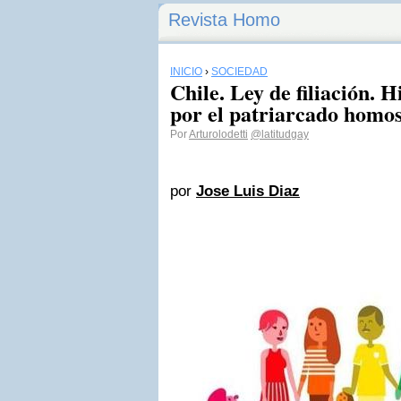
Revista Homo
INICIO
›
SOCIEDAD
Chile. Ley de filiación. H
por el patriarcado homo
Por
Arturolodetti
@latitudgay
por
Jose Luis Diaz