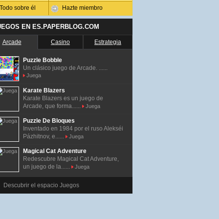
Todo sobre él
Hazte miembro
UEGOS EN ES.PAPERBLOG.COM
Arcade
Casino
Estrategia
Puzzle Bobble
Un clásico juego de Arcade. ......
Juega
Karate Blazers
Karate Blazers es un juego de
Arcade, que forma......
Juega
Puzzle De Bloques
Inventado en 1984 por el ruso Alekséi
Pázhitnov, e......
Juega
Magical Cat Adventure
Redescubre Magical Cat Adventure,
un juego de la......
Juega
Descubrir el espacio Juegos