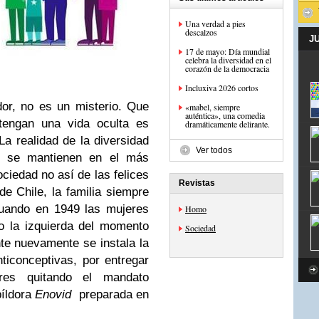
Una verdad a pies
descalzos
J
17 de mayo: Día mundial
celebra la diversidad en el
corazón de la democracia
Incluxiva 2026 cortos
or, no es un misterio. Que
«mabel, siempre
auténtica», una comedia
engan una vida oculta es
dramáticamente delirante.
a realidad de la diversidad
Ver todos
s se mantienen en el más
ociedad no así de las felices
Revistas
e Chile, la familia siempre
cuando en 1949 las mujeres
Homo
o la izquierda del momento
Sociedad
te nuevamente se instala la
anticonceptivas, por entregar
res quitando el mandato
íldora
Enovid
preparada en