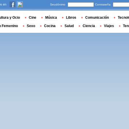
s en
Seudónimo
Contraseña
ltura y Ocio
Cine
Música
Libros
Comunicación
Tecnol
n Femenino
Sexo
Cocina
Salud
Ciencia
Viajes
Ten