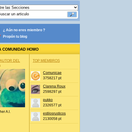
¿ Aún no eres miembro ?
Propón tu blog
A COMUNIDAD HOMO
 AUTOR DEL
TOP MIEMBROS
A
Comunicae
3758217 pt
Clarena Roux
2598297 pt
pukko
2326577 pt
her A.l.
estilosrusticos
2130058 pt