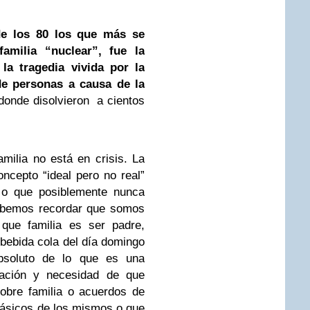
de los 80 los que más se
amilia “nuclear”, fue la
la tragedia vivida por la
de personas a causa de la
onde disolvieron a cientos
amilia no está en crisis. La
oncepto “ideal pero no real”
r o que posiblemente nunca
 Debemos recordar que somos
 que familia es ser padre,
 bebida cola del día domingo
bsoluto de lo que es una
pación y necesidad de que
sobre familia o acuerdos de
básicos de los mismos o que