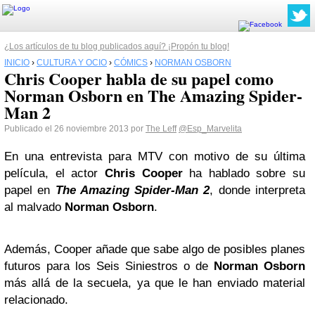
¿Los artículos de tu blog publicados aquí? ¡Propón tu blog!
INICIO
›
CULTURA Y OCIO
›
CÓMICS
›
NORMAN OSBORN
Chris Cooper habla de su papel como
Norman Osborn en The Amazing Spider-
Man 2
Publicado el 26 noviembre 2013 por
The Leff
@Esp_Marvelita
En una entrevista para MTV con motivo de su última
película, el actor
Chris Cooper
ha hablado sobre su
papel en
The Amazing Spider-Man 2
, donde interpreta
al malvado
Norman Osborn
.
Además, Cooper añade que sabe algo de posibles planes
futuros para los Seis Siniestros o de
Norman Osborn
más allá de la secuela, ya que le han enviado material
relacionado.