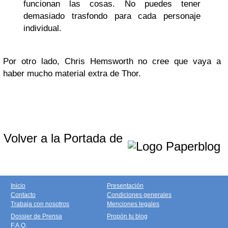
funcionan las cosas. No puedes tener
demasiado trasfondo para cada personaje
individual.
Por otro lado, Chris Hemsworth no cree que vaya a
haber mucho material extra de Thor.
Volver a la Portada de
Inicio
Presentación
Contacto
Condiciones generales
Trabaja con nosotros
Menciones legales
Dossier de Prensa
Propón tu blog
F.A.Q.