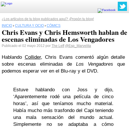
¿Los artículos de tu blog publicados aquí? ¡Propón tu blog!
INICIO
›
CULTURA Y OCIO
›
CÓMICS
Chris Evans y Chris Hemsworth hablan de
escenas eliminadas de Los Vengadores
Publicado el 02 mayo 2012 por
The Leff
@Esp_Marvelita
Hablando
Collider
, Chris Evans comentó algún detalle
sobre escenas eliminadas de
Los Vengadores
que
podemos esperar ver en el Blu-ray y el DVD.
Estuve hablando con Joss y dijo,
‘Aparentemente rodé una película de cinco
horas’, así que teníamos mucho material.
Había mucho más trasfondo del Capi teniendo
una mala sensación del mundo actual.
Simplemente no se adaptaba a cómo