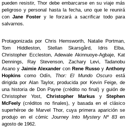
pueden resistir, Thor debe embarcarse en su viaje más
peligroso y personal hasta la fecha, uno que le reunirá
con
Jane Foster
y le forzará a sacrificar todo para
salvarnos.
Protagonizada por Chris Hemsworth, Natalie Portman,
Tom Hiddleston, Stellan Skarsgård, Idris Elba,
Christopher Eccleston, Adewale Akinnuoye-Agbaje, Kat
Dennings, Ray Stevenson, Zachary Levi, Tadanobu
Asano y
Jaimie Alexander
con
Rene Russo
y
Anthony
Hopkins
como Odín,
Thor: El Mundo Oscuro
está
dirigida por Alan Taylor, producida por Kevin Feige, de
una historia de Don Payne (crédito no final) y guión de
Christopher Yost,
Christopher Markus
y
Stephen
McFeely
(créditos no finales), y basada en el clásico
superhéroe de Marvel Thor, cuya primera aparición se
produjo en el cómic
Journey Into Mystery Nº 83
en
agosto de 1962.