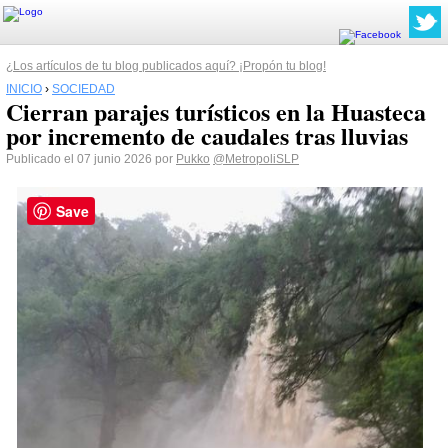
¿Los artículos de tu blog publicados aquí? ¡Propón tu blog!
INICIO
›
SOCIEDAD
Cierran parajes turísticos en la Huasteca
por incremento de caudales tras lluvias
Publicado el 07 junio 2026 por
Pukko
@MetropoliSLP
Save