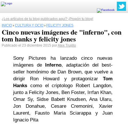
¿Los artículos de tu blog publicados aquí? ¡Propón tu blog!
INICIO
›
CULTURA Y OCIO
›
FELICITY JONES
Cinco nuevas imágenes de "inferno", con
tom hanks y felicity jones
Publicado el 23 diciembre 2015 por
Alex Trujillo
Sony Pictures ha lanzado cinco nuevas
imágenes de
Inferno
, adaptación del best-
seller homónimo de Dan Brown, que vuelve a
dirigir Ron Howard y protagonizar
Tom
Hanks
como el criptologo Robert Langdon,
junto a Felicity Jones, Ben Foster, Irrfan Khan,
Omar Sy, Sidse Babett Knudsen, Ana Ularu,
Jon Donahue, Cesare Cremonini, Xavier
Laurent, Fausto Maria Sciarappa y Juan
Ignacio Pita