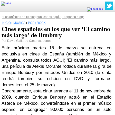
¿Los artículos de tu blog publicados aquí? ¡Propón tu blog!
INICIO
›
MÚSICA
›
POP / ROCK
Cines españoles en los que ver 'El camino
más largo' de Bunbury
Por
David Gallardo
@mercadeopop
Este próximo martes 15 de marzo se estrena en
exclusiva en cines de España (también de México y
Argentina, consulta todos
AQUÍ
) 'El camino más largo',
una película de Alexis Morante rodada durante la gira de
Enrique Bunbury por Estados Unidos en 2010 (la cinta
tendrá también su edición en DVD y formatos
domésticos el 25 de marzo).
Concretamente, esta cinta arranca el 11 de noviembre de
2009, cuando Enrique Bunbury actuó en el Estadio
Azteca de México, convirtiéndose en el primer músico
español en congregar 90.000 personas en un solo