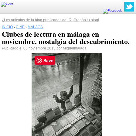
¿Los artículos de tu blog publicados aquí? ¡Propón tu blog!
INICIO
›
CINE
›
MÁLAGA
Clubes de lectura en málaga en
noviembre. nostalgia del descubrimiento.
Publicado el 03 noviembre 2015 por
Miguelmalaga
Save