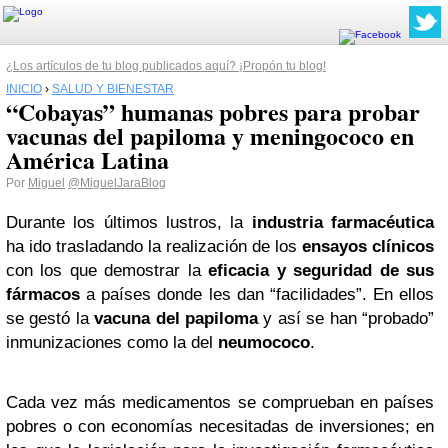
¿Los artículos de tu blog publicados aquí? ¡Propón tu blog!
INICIO
›
SALUD Y BIENESTAR
“Cobayas” humanas pobres para probar
vacunas del papiloma y meningococo en
América Latina
Por
Miguel
@MiguelJaraBlog
Durante los últimos lustros, la
industria farmacéutica
ha ido trasladando la realización de los
ensayos clínicos
con los que demostrar la
eficacia y seguridad de sus
fármacos
a países donde les dan “facilidades”. En ellos
se gestó la
vacuna del papiloma
y así se han “probado”
inmunizaciones como la del
neumococo
.
Cada vez más medicamentos se comprueban en países
pobres o con economías necesitadas de inversiones; en