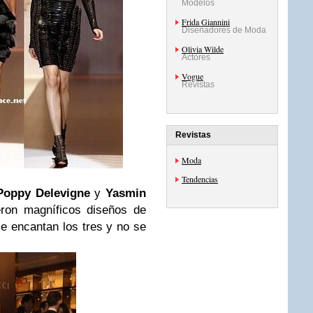
Modelos
Frida Giannini
Diseñadores de Moda
Olivia Wilde
Actores
Vogue
Revistas
Revistas
Moda
Tendencias
 Poppy Delevigne
y
Yasmin
ieron magníficos diseños de
e encantan los tres y no se