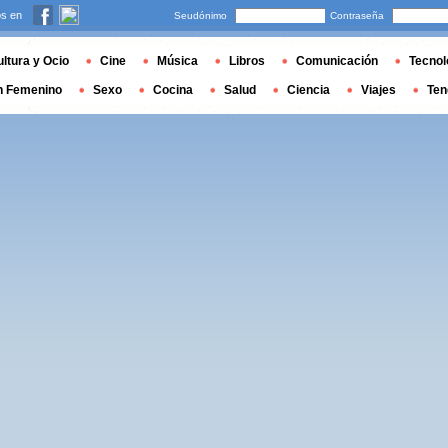
s en
Seudónimo
Contraseña
ltura y Ocio
Cine
Música
Libros
Comunicación
Tecnol
n Femenino
Sexo
Cocina
Salud
Ciencia
Viajes
Ten