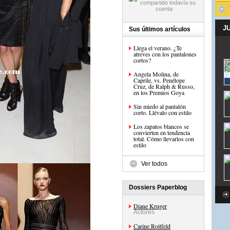
J
Sus últimos artículos
Llega el verano. ¿Te
atreves con los pantalones
cortos?
Angela Molina, de
Caprile, vs. Penélope
Cruz, de Ralph & Russo,
en los Premios Goya
Sin miedo al pantalón
corto. Llévalo con estilo
Los zapatos blancos se
convierten en tendencia
total. Cómo llevarlos con
estilo
Ver todos
Dossiers Paperblog
Diane Kruger
Actores
Carine Roitfeld