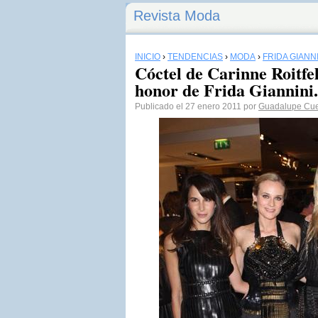
Revista Moda
INICIO
›
TENDENCIAS
›
MODA
›
FRIDA GIANNI
Cóctel de Carinne Roitfe
honor de Frida Giannini.
Publicado el 27 enero 2011 por
Guadalupe Cue