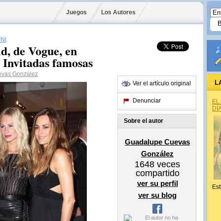
Juegos
Los Autores
NI
ld, de Vogue, en
 Invitadas famosas
vas González
L
Ver el artículo original
Denunciar
EL
DÍ
Sobre el autor
Guadalupe Cuevas
González
1648
veces
compartido
ver su perfil
Est
ver su blog