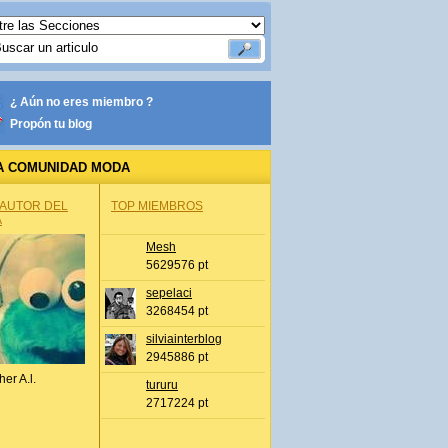
¿ Aún no eres miembro ?
Propón tu blog
A COMUNIDAD MODA
 AUTOR DEL
TOP MIEMBROS
A
Mesh
5629576 pt
sepelaci
3268454 pt
silviainterblog
2945886 pt
her A.l.
tururu
2717224 pt