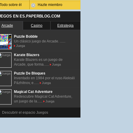
Todo sobre él
Hazte miembro
UEGOS EN ES.PAPERBLOG.COM
Arcade
Casino
Estrategia
Puzzle Bobble
Un clásico juego de Arcade. ......
Juega
Karate Blazers
Karate Blazers es un juego de
Arcade, que forma......
Juega
Puzzle De Bloques
Inventado en 1984 por el ruso Alekséi
Pázhitnov, e......
Juega
Magical Cat Adventure
Redescubre Magical Cat Adventure,
un juego de la......
Juega
Descubrir el espacio Juegos