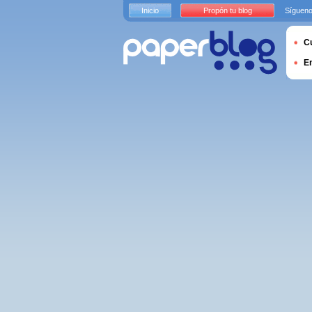
Inicio
Propón tu blog
Sígueno
Cu
E