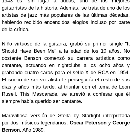
1943 es, sin lugar a dudas, uno de los mejores
guitarristas de la historia. Además, se trata de uno de los
artistas de jazz más populares de las últimas décadas,
habiendo recibido encendidos elogios incluso por parte
de la crítica.
Niño virtuoso de la guitarra, grabó su primer single
"It
Should Have Been Me"
a la edad de los 10 años. No
obstante
Benson
comenzó su carrera artística como
cantante, actuando en
nightclubs
a los ocho años y
grabando cuatro caras para el sello
X de RCA
en 1954.
El sueño de ser vocalista le perseguiría el resto de sus
días y años más tarde, al triunfar con el tema de
Leon
Rusell
,
This Mascarade
, se atrevió a confesar que él
siempre había querido ser cantante.
Maravillosa versión de Stella by Starlight interpretada
por dos músicos legendarios;
Oscar Peterson
y
George
Benson
. Año 1989.