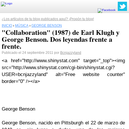
¿Los artículos de tu blog publicados aquí? ¡Propón tu blog!
INICIO
›
MÚSICA
›
GEORGE BENSON
"Collaboration" (1987) de Earl Klugh y
George Benson. Dos leyendas frente a
frente.
Publicado el 24 septiembre 2011 por
Bcnjazzyland
<a href="http://www.shinystat.com" target="_top"><img
src="http://www.shinystat.com/cgi-bin/shinystat.cgi?
USER=bcnjazzyland" alt="Free website counter"
border="0" /></a>
George Benson
George Benson,
nacido en
Pittsburgh
el 22 de marzo de