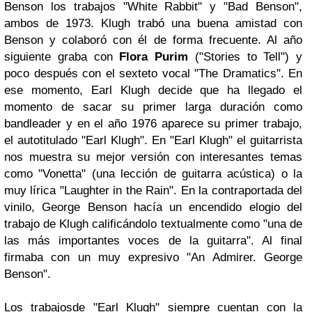
Benson
los trabajos
"White Rabbit" y "Bad Benson"
,
ambos de 1973.
Klugh
trabó una buena amistad con
Benson
y colaboró con él de forma frecuente. Al año
siguiente gr
aba con
Flora Purim
(
"Stories to Tell"
) y
poco después con el sexteto vocal
"The Dramatics"
. En
ese momento,
Earl Klugh
decide que ha llegado el
momento de sacar su primer larga duración como
bandleader y en el año 1976 aparece su primer trabajo,
el autotitulado
"Earl Klugh"
. En
"Earl Klugh"
el guitarrista
nos muestra su mejor versión con interesantes temas
como
"Vonetta"
(una lección
de guitarra acústica) o la
muy lírica
"Laughter in the Rain"
.
En la contraportada de
l
vinilo,
George Benson
hacía un encendido elogio del
trabajo de
Klugh
calificándolo textualmente como
"una d
e
las más importantes voces de la guitarra"
. Al final
firmaba con un muy expresivo
"An Admirer.
George
Benson
"
.
Los trabajos
de
"Earl Klugh"
siempre cuentan con la