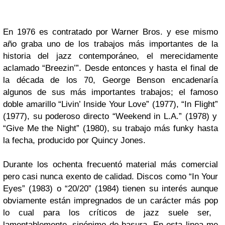
En 1976 es contratado por
Warner Bros
. y ese mismo
año graba uno de los trabajos más importantes de la
historia del
jazz contemporáneo
, el merecidamente
aclamado
“Breezin’”
. Desde entonces y hasta el final de
la década de los 70,
George Benson
encadenaría
algunos de sus más importantes trabajos; el famoso
doble amarillo
“Livin’ Inside Your Love”
(1977),
“In Flight”
(1977), su poderoso directo
“Weekend in L.A.”
(1978) y
“Give Me the Night”
(1980), su trabajo más
funky hasta
la fecha
, producido por
Quincy Jones
.
Durante los ochenta frecuentó material más comercial
pero casi nunca exento de calidad. Discos como
“In Your
Eyes”
(1983) o
“20/20”
(1984) tienen su interés aunque
obviamente están impregnados de un carácter más
pop
lo cual para los críticos de
jazz
suele ser,
lamentablemente, sinónimo de basura. En esta linea me