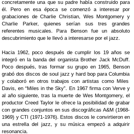
concretamente una que su padre había construido para
él. Pero en esa época se comenzó a interesar por
grabaciones de
Charlie Christian, Wes Montgomery y
Charlie Parker
, quienes serían sus tres grandes
referentes musicales. Para
Benson
fue un absoluto
descubrimiento que le llevó a interesarse por el
jazz
.
Hacia 1962, poco después de cumplir los 19 años se
integró en la banda del organista
B
rother Jack McDuff
.
Poco después, tras formar su grupo en 1965,
Benson
grabó dos discos de
soul jazz y hard bop
para
Columbia
y colaboró en otros trabajos con artistas como
Miles
Davis
, en
“Miles in the Sky”
. En 1967 firma con
Verve
y
al año siguiente, tras la muerte de
Wes Montgomery
, el
productor
Creed Taylor
le ofrece la posibilidad de grabar
con grandes conjuntos en sus discográficas
A&M
(1968-
1969) y
CTI
(1971-1976). Estos discos le convirtieron en
una estrella del jazz, y su música empezó a adquirir
resonancia.